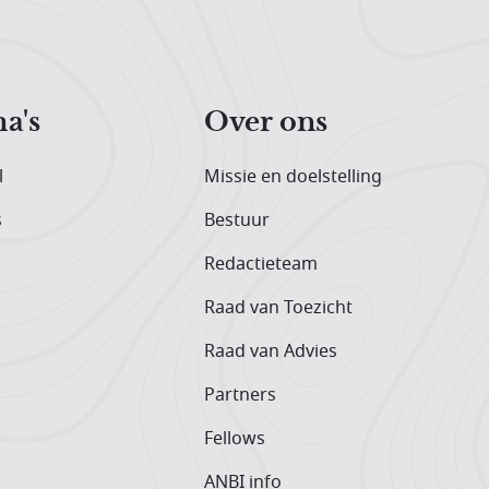
a's
Over ons
l
Missie en doelstelling
s
Bestuur
Redactieteam
Raad van Toezicht
Raad van Advies
Partners
Fellows
ANBI info