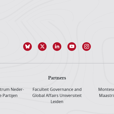
Partners
trum Neder­
Faculteit Governance and
Montesq
e Partijen
Global Affairs Universiteit
Maastri
Leiden