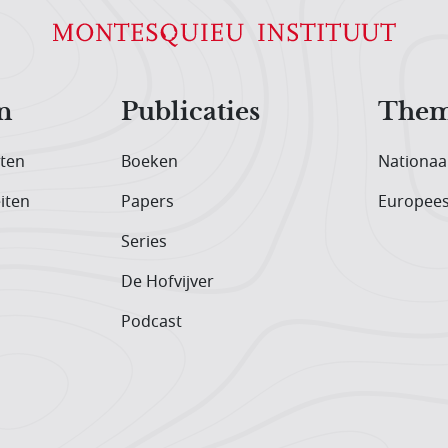
n
Publicaties
Them
iten
Boeken
Nationaa
iten
Papers
Europee
Series
De Hofvijver
Podcast