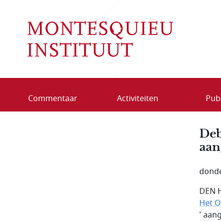
Overslaan en naar de inhoud gaan
Commentaar
Activiteiten
Publ
Deb
aan
donde
DEN H
Het O
' aan