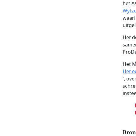
het A
Wytze
waari
uitgel
Het d
samen
ProD
Het M
Het e
', ov
schre
inste
Bron