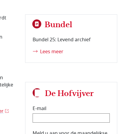
rdt
Bundel
in
Bundel 25: Levend archief
Lees meer
in
elijke
De Hofvijver
E-mail
er
E-mailadres van de abonnee.
Meld u aan voor de maandelijkse