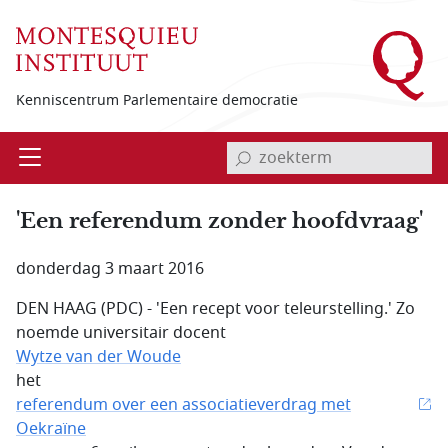
Overslaan en naar de inhoud gaan
Kenniscentrum Parlementaire democratie
invoerveld zoekterm
Open
Menu
'Een referendum zonder hoofdvraag'
donderdag 3 maart 2016
DEN HAAG (PDC) - 'Een recept voor teleurstelling.' Zo
noemde universitair docent
Wytze van der Woude
het
referendum over een associatieverdrag met
Oekraïne