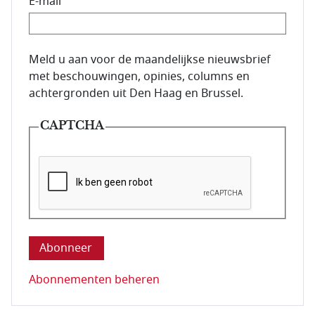
E-mail
E-mailadres van de abonnee.
Meld u aan voor de maandelijkse nieuwsbrief
met beschouwingen, opinies, columns en
achtergronden uit Den Haag en Brussel.
CAPTCHA
Deze vraag is om te controleren dat u een mens be
Abonnementen beheren