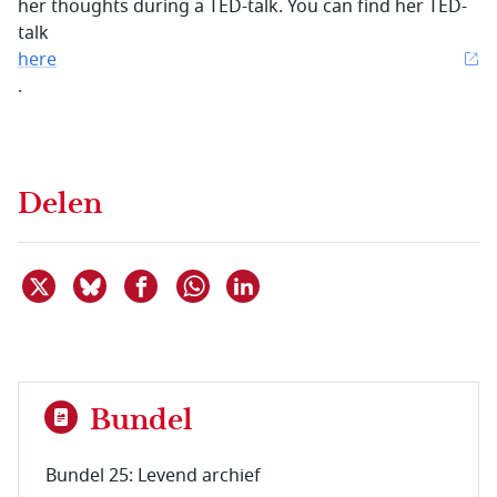
her thoughts during a TED-talk. You can find her TED-
talk
here
.
Delen
Deel dit item op X
Deel dit item op Bluesky
Deel dit item op Facebook
Deel dit item op Linkedin
Delen via WhatsApp
Bundel
Bundel 25: Levend archief