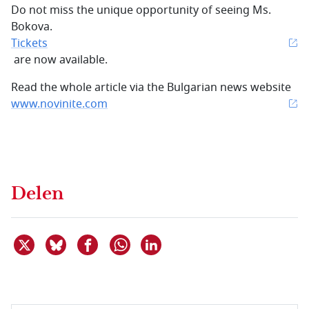
Do not miss the unique opportunity of seeing Ms.
Bokova.
Tickets
are now available.
Read the whole article via the Bulgarian news website
www.novinite.com
Delen
Deel dit item op X
Deel dit item op Bluesky
Deel dit item op Facebook
Deel dit item op Linkedin
Delen via WhatsApp