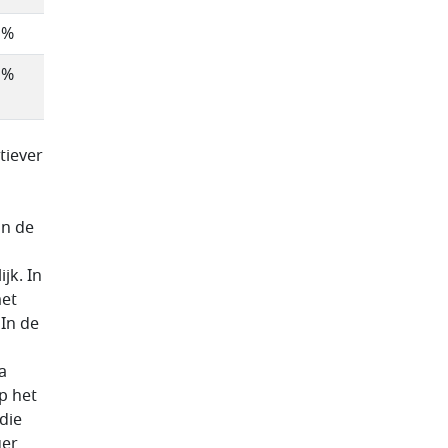
 %
 %
tiever
an de
jk. In
met
 In de
a
p het
die
ger