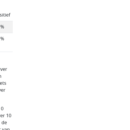
sitief
 %
 %
over
n
ets
ver
10
ver 10
n de
t van