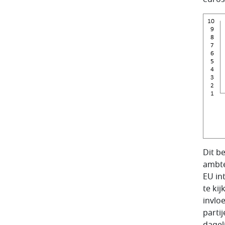
Dit b
ambte
EU in
te ki
invlo
parti
dagel