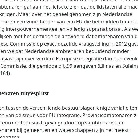
btenaren gaf aan het liefst te zien dat de lidstaten alle mac
krijgen. Maar over het geheel genomen zijn Nederlandse
naren een voorstander van een EU die het midden houdt 
dig intergouvernementeel en volledig supranationaal. Als we
lijken met het gemiddelde antwoord dat ambtenaren van d
ese Commissie op exact dezelfde vraagstelling in 2012 gav
ien we dat Nederlandse ambtenaren beduidend minder
usiast zijn over verdere Europese integratie dan hun even
e Commissie, die gemiddeld 6,99 aangaven (Ellinas en Sulei
164).
naren uitgesplitst
en tussen de verschillende bestuurslagen enige variatie ten
en van de steun voor EU-integratie. Provincieambtenaren zi
 euro-enthousiast, gevolgd door rijksambtenaren, en
naren bij gemeenten en waterschappen zijn het meest
ceptisch.