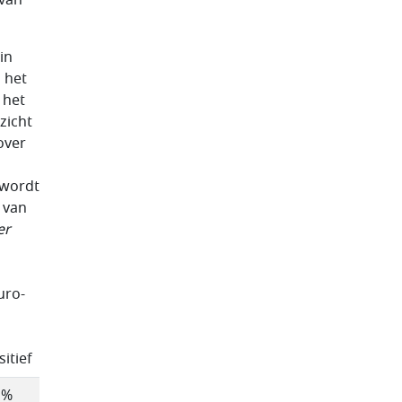
in
 het
 het
zicht
over
 wordt
 van
er
uro-
sitief
 %