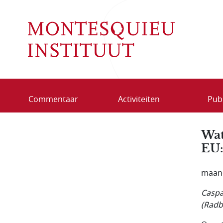
Overslaan en naar de inhoud gaan
Commentaar
Activiteiten
Publ
Wat
EU:
maand
Caspa
(Radb