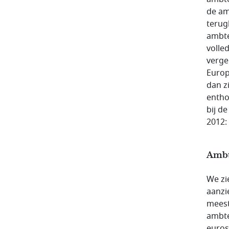
de am
terug
ambte
volle
verge
Europ
dan z
entho
bij d
2012: 
Ambte
We zi
aanzi
meest
ambte
euros