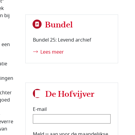
t”
ek
 bij
Bundel
Bundel 25: Levend archief
n een
Lees meer
atie
tingen
n
echter
De Hofvijver
 goed
E-mail
e
everre
van
E-mailadres van de abonnee.
Meld u aan voor de maandelijkse