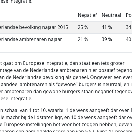
ese integratie.
Negatief
Neutraal
Po
rlandse bevolking najaar 2015
25 %
41 %
34
rlandse ambtenaren najaar
21 %
39 %
40
et gaat om Europese integratie, dan staat een iets groter
ntage van de Nederlandse ambtenaren hier positief tegen
an de Nederlandse bevolking als geheel. Ongeveer een eve
 aandeel ambtenaren als “gewone” burgers is neutraal, en i
r ambtenaren dan gewone burgers staan negatief tegeno
ese integratie.
n schaal van 1 tot 10, waarbij 1 de wens aangeeft dat over 
lle macht bij de lidstaten ligt, en 10 de wens aangeeft dat o
de Europese instellingen het voor het zeggen hebben, geve
naren een gemiddelde score aan van 5,52. Bijna 11 procen