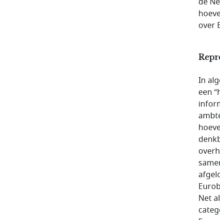
de Ne
hoeve
over 
Repre
In al
een “
infor
ambte
hoeve
denkb
overh
samen
afgel
Eurob
Net a
catego