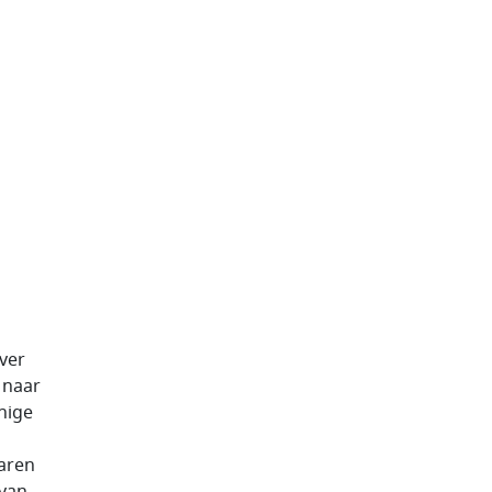
ver
 naar
nige
aren
 van