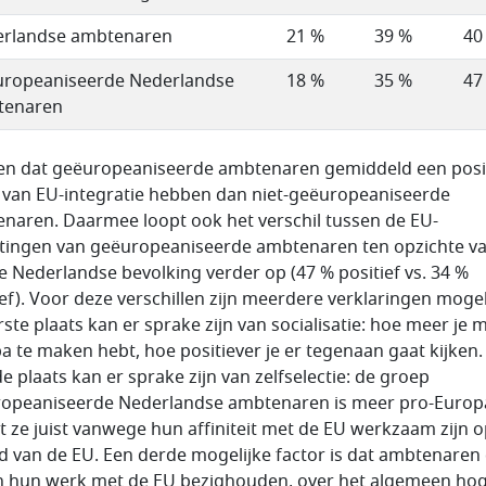
rlandse ambtenaren
21 %
39 %
40
ropeaniseerde Nederlandse
18 %
35 %
47
tenaren
en dat geëuropeaniseerde ambtenaren gemiddeld een posi
 van EU-integratie hebben dan niet-geëuropeaniseerde
naren. Daarmee loopt ook het verschil tussen de EU-
tingen van geëuropeaniseerde ambtenaren ten opzichte v
e Nederlandse bevolking verder op (47 % positief vs. 34 %
ief). Voor deze verschillen zijn meerdere verklaringen mogeli
rste plaats kan er sprake zijn van socialisatie: hoe meer je 
a te maken hebt, hoe positiever je er tegenaan gaat kijken.
e plaats kan er sprake zijn van zelfselectie: de groep
opeaniseerde Nederlandse ambtenaren is meer pro-Europ
 ze juist vanwege hun affiniteit met de EU werkzaam zijn o
d van de EU. Een derde mogelijke factor is dat ambtenaren 
in hun werk met de EU bezighouden, over het algemeen ho