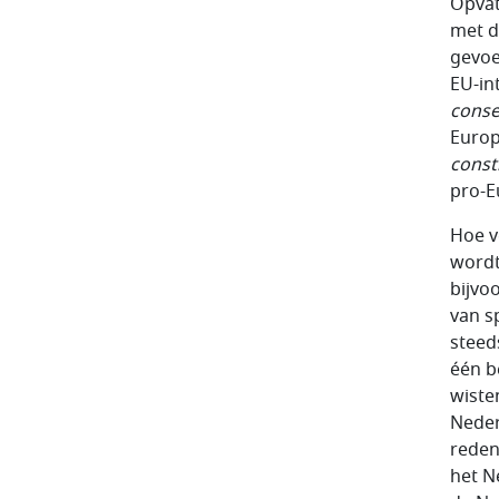
Opvat
met d
gevoe
EU-in
cons
Europ
const
pro-E
Hoe v
wordt
bijvo
van sp
steed
één b
wiste
Neder
reden
het N