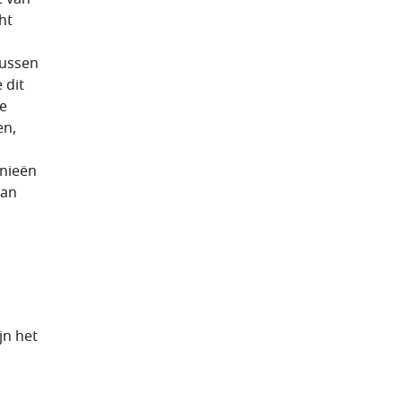
ht
tussen
 dit
e
en,
knieën
man
jn het