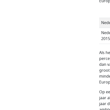
Europ
Nede
Nede
2015
Als h
perce
dan v
groot
minde
Europ
Op ee
jaar a
jaar 
ambte