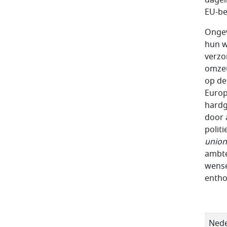
EU-be
Ongev
hun w
verzo
omzet
op de
Europ
hardg
door 
polit
union
ambte
wense
entho
Nede