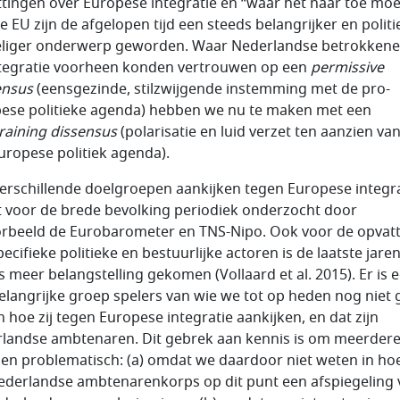
tingen over Europese integratie en “waar het naar toe moe
e EU zijn de afgelopen tijd een steeds belangrijker en politi
liger onderwerp geworden. Waar Nederlandse betrokkenen
tegratie voorheen konden vertrouwen op een
permissive
ensus
(eensgezinde, stilzwijgende instemming met de pro-
ese politieke agenda) hebben we nu te maken met een
raining dissensus
(polarisatie en luid verzet ten aanzien va
uropese politiek agenda).
erschillende doelgroepen aankijken tegen Europese integr
 voor de brede bevolking periodiek onderzocht door
orbeeld de Eurobarometer en TNS-Nipo. Ook voor de opvat
ecifieke politieke en bestuurlijke actoren is de laatste jare
s meer belangstelling gekomen (Vollaard et al. 2015). Er is 
elangrijke groep spelers van wie we tot op heden nog niet
n hoe zij tegen Europese integratie aankijken, en dat zijn
landse ambtenaren. Dit gebrek aan kennis is om meerder
en problematisch: (a) omdat we daardoor niet weten in ho
ederlandse ambtenarenkorps op dit punt een afspiegeling 