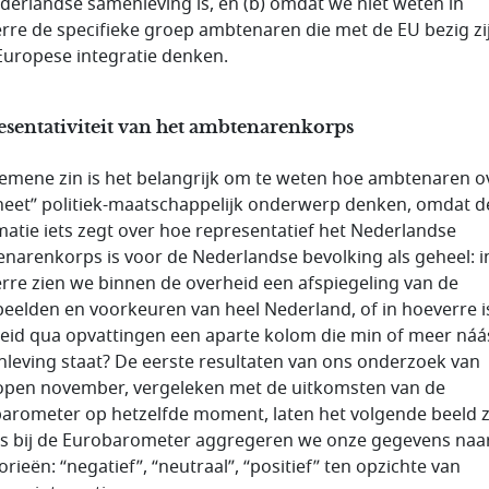
derlandse samenleving is, en (b) omdat we niet weten in
rre de specifieke groep ambtenaren die met de EU bezig zi
Europese integratie denken.
sentativiteit van het ambtenarenkorps
gemene zin is het belangrijk om te weten hoe ambtenaren o
heet” politiek-maatschappelijk onderwerp denken, omdat d
matie iets zegt over hoe representatief het Nederlandse
narenkorps is voor de Nederlandse bevolking als geheel: i
rre zien we binnen de overheid een afspiegeling van de
eelden en voorkeuren van heel Nederland, of in hoeverre i
eid qua opvattingen een aparte kolom die min of meer náá
leving staat? De eerste resultaten van ons onderzoek van
open november, vergeleken met de uitkomsten van de
arometer op hetzelfde moment, laten het volgende beeld z
ls bij de Eurobarometer aggregeren we onze gegevens naar
rieën: “negatief”, “neutraal”, “positief” ten opzichte van