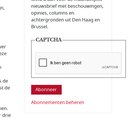
nieuwsbrief met beschouwingen,
jn,
opinies, columns en
achtergronden uit Den Haag en
Brussel.
CAPTCHA
ver
eze
n
Deze vraag is om te controleren dat u ee
s de
st de
Abonnementen beheren
ien.
 drie