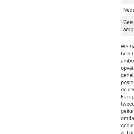
Nede
Geëu
amb
We zi
beeld
ambte
opvat
gehel
posit
de ee
Europ
tweed
geëur
omdat
gebie
zich 