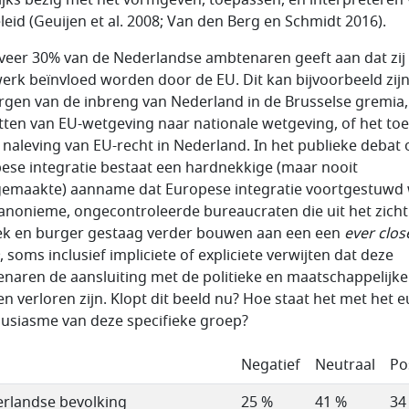
leid (Geuijen et al. 2008; Van den Berg en Schmidt 2016).
eer 30% van de Nederlandse ambtenaren geeft aan dat zij 
erk beïnvloed worden door de EU. Dit kan bijvoorbeeld zijn
rgen van de inbreng van Nederland in de Brusselse gremia,
ten van EU-wetgeving naar nationale wetgeving, of het toe
 naleving van EU-recht in Nederland. In het publieke debat 
ese integratie bestaat een hardnekkige (maar nooit
emaakte) aanname dat Europese integratie voortgestuwd
anonieme, ongecontroleerde bureaucraten die uit het zicht
iek en burger gestaag verder bouwen aan een een
ever clos
, soms inclusief impliciete of expliciete verwijten dat deze
naren de aansluiting met de politieke en maatschappelijke
n verloren zijn. Klopt dit beeld nu? Hoe staat het met het e
usiasme van deze specifieke groep?
Negatief
Neutraal
Po
rlandse bevolking
25 %
41 %
34