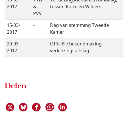
13-03-
VVD
Verkiezingsdebat EenVandaag,
2017
&
tussen Rutte en Wilders
PVV
15-03-
-
Dag van stemming Tweede
2017
Kamer
20-03-
-
Officiële bekendmaking
2017
verkiezingsuitslag
Delen
Deel dit item op X
Deel dit item op Bluesky
Deel dit item op Facebook
Deel dit item op Linkedin
Delen via WhatsApp