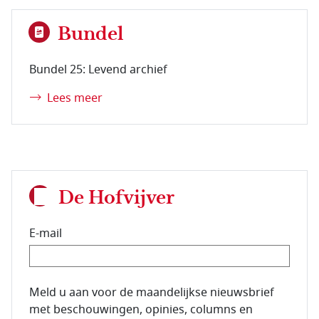
Bundel
Bundel 25: Levend archief
Lees meer
De Hofvijver
E-mail
E-mailadres van de abonnee.
Meld u aan voor de maandelijkse nieuwsbrief
met beschouwingen, opinies, columns en