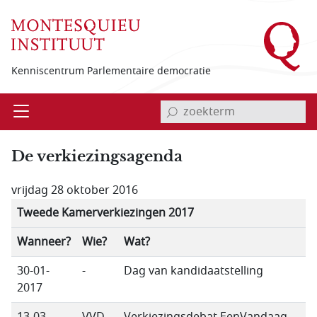
Overslaan en naar de inhoud gaan
Kenniscentrum Parlementaire democratie
invoerveld zoekterm
Open
Menu
De verkiezingsagenda
vrijdag 28 oktober 2016
Tweede Kamerverkiezingen 2017
Wanneer?
Wie?
Wat?
30-01-
-
Dag van kandidaatstelling
2017