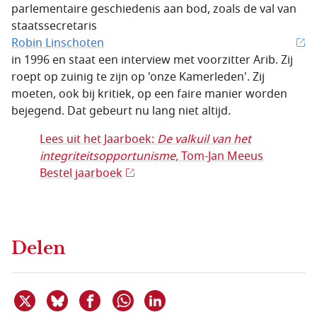
parlementaire geschiedenis aan bod, zoals de val van
staatssecretaris
Robin Linschoten
in 1996 en staat een interview met voorzitter Arib. Zij
roept op zuinig te zijn op 'onze Kamerleden'. Zij
moeten, ook bij kritiek, op een faire manier worden
bejegend. Dat gebeurt nu lang niet altijd.
Lees uit het Jaarboek:
De valkuil van het
integriteitsopportunisme,
Tom-Jan Meeus
Bestel jaarboek
Delen
Deel dit item op X
Deel dit item op Bluesky
Deel dit item op Facebook
Deel dit item op Linkedin
Delen via WhatsApp