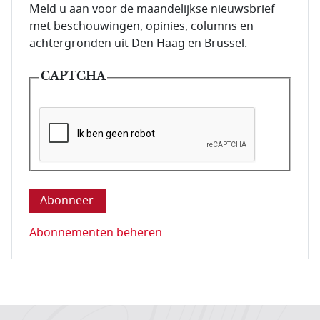
E-mailadres van de abonnee.
Meld u aan voor de maandelijkse nieuwsbrief
met beschouwingen, opinies, columns en
achtergronden uit Den Haag en Brussel.
CAPTCHA
Deze vraag is om te controleren dat u een mens be
Abonnementen beheren