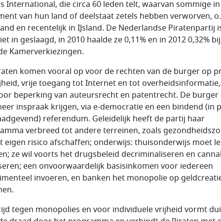
es International, die circa 60 leden telt, waarvan sommige in
ment van hun land of deelstaat zetels hebben verworven, o.
and en recentelijk in IJsland. De Nederlandse Piratenpartij i
iet in geslaagd, in 2010 haalde ze 0,11% en in 2012 0,32% bij
e Kamerverkiezingen.
raten komen vooral op voor de rechten van de burger op pr
ijheid, vrije toegang tot Internet en tot overheidsinformatie
oor beperking van auteursrecht en patentrecht. De burger
eer inspraak krijgen, via e-democratie en een bindend (in p
aadgevend) referendum. Geleidelijk heeft de partij haar
amma verbreed tot andere terreinen, zoals gezondheidszo
et eigen risico afschaffen; onderwijs: thuisonderwijs moet l
n; ze wil voorts het drugsbeleid decriminaliseren en canna
iseren; een onvoorwaardelijk basisinkomen voor iedereen
imenteel invoeren, en banken het monopolie op geldcreati
men.
rijd tegen monopolies en voor individuele vrijheid vormt dui