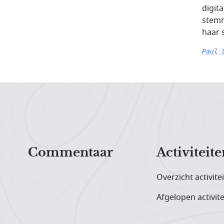
digita
stemm
haar 
Paul 
Hoofdnavigatiemenu
Commentaar
Activiteite
Overzicht activite
Afgelopen activite