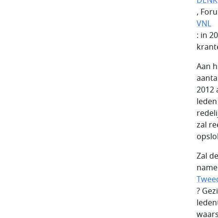
DENK
, For
VNL
: in 
krant
Aan h
aanta
2012 
leden
redel
zal r
opslo
Zal d
namel
Twee
? Gez
ledent
waars