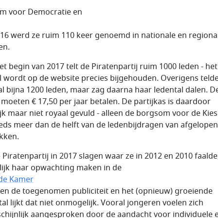
um voor Democratie en
2016 werd ze ruim 110 keer genoemd in nationale en regiona
en.
et begin van 2017 telt de Piratenpartij ruim 1000 leden - het
l wordt op de website precies bijgehouden. Overigens telde
al bijna 1200 leden, maar zag daarna haar ledental dalen. D
 moeten € 17,50 per jaar betalen. De partijkas is daardoor
ijk maar niet royaal gevuld - alleen de borgsom voor de Kie
eeds meer dan de helft van de ledenbijdragen van afgelopen
kken.
e Piratenpartij in 2017 slagen waar ze in 2012 en 2010 faalde
ijk haar opwachting maken in de
de Kamer
ien de toegenomen publiciteit en het (opnieuw) groeiende
al lijkt dat niet onmogelijk. Vooral jongeren voelen zich
chijnlijk aangesproken door de aandacht voor individuele 