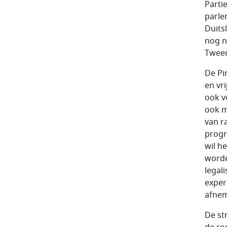
Parti
parle
Duitsl
nog n
Tweed
De Pi
en vr
ook v
ook m
van r
progr
wil h
worde
legal
exper
afne
De st