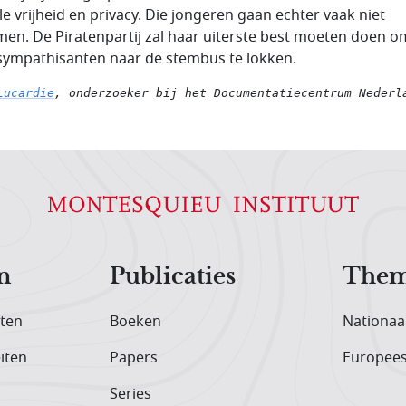
le vrijheid en privacy. Die jongeren gaan echter vaak niet
en. De Piratenpartij zal haar uiterste best moeten doen o
sympathisanten naar de stembus te lokken.
Lucardie
, 
onderzoeker bij het Documentatiecentrum Nederl
n
Publicaties
Them
iten
Boeken
Nationaa
iten
Papers
Europee
Series