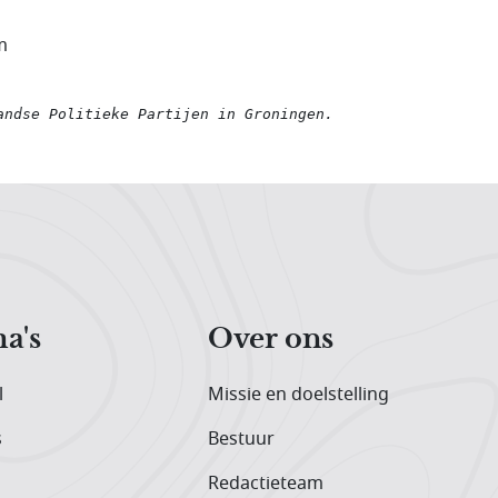
m
andse Politieke Partijen in Groningen
.
a's
Over ons
l
Missie en doelstelling
s
Bestuur
Redactieteam