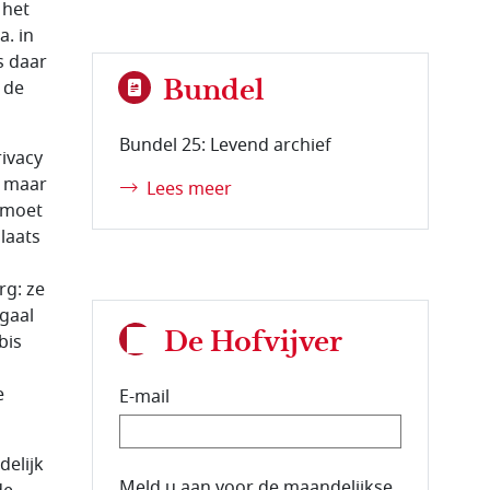
 het
a. in
s daar
Bundel
 de
Bundel 25: Levend archief
ivacy
, maar
Lees meer
 moet
laats
rg: ze
egaal
De Hofvijver
bis
e
E-mail
delijk
E-mailadres van de abonnee.
Meld u aan voor de maandelijkse