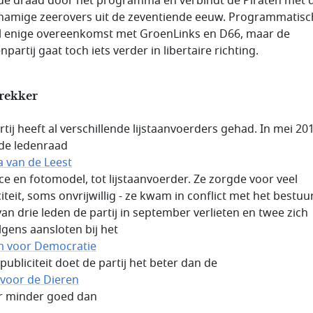
de draad door het programma en verbindt de Piraten met 
knamige zeerovers uit de zeventiende eeuw. Programmatisch 
l enige overeenkomst met GroenLinks en D66, maar de
npartij gaat toch iets verder in libertaire richting.
trekker
rtij heeft al verschillende lijstaanvoerders gehad. In mei 20
de ledenraad
la van de Leest
rice en fotomodel, tot lijstaanvoerder. Ze zorgde voor veel
iteit, soms onvrijwillig - ze kwam in conflict met het bestuur
an drie leden de partij in september verlieten en twee zich
lgens aansloten bij het
 voor Democratie
publiciteit doet de partij het beter dan de
j voor de Dieren
r minder goed dan