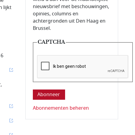
de
nieuwsbrief met beschouwingen,
lijkt
opinies, columns en
achtergronden uit Den Haag en
Brussel.
CAPTCHA
16
Deze vraag is om te controleren dat u ee
,
Abonnementen beheren