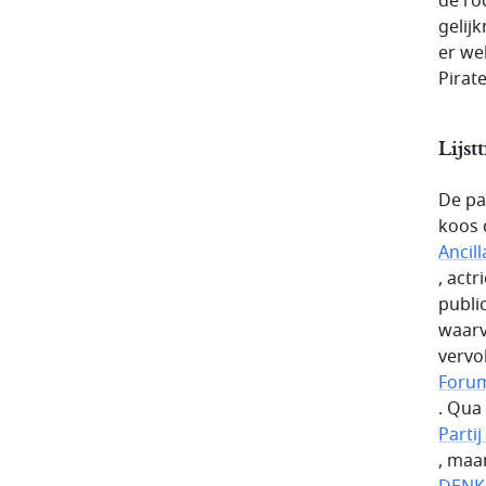
de ro
gelij
er we
Pirate
Lijst
De pa
koos 
Ancil
, act
public
waarv
vervo
Forum
. Qua 
Parti
, maa