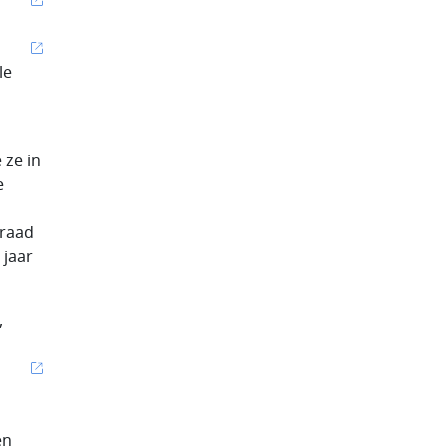
le
 ze in
e
sraad
 jaar
,
en