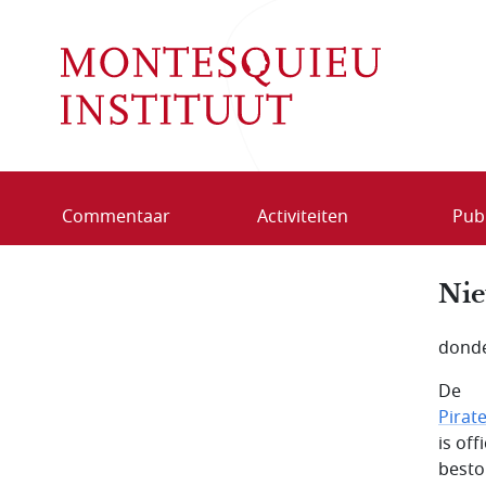
Overslaan en naar de inhoud gaan
Commentaar
Activiteiten
Publ
Nie
donde
De
Pirate
is of
beston