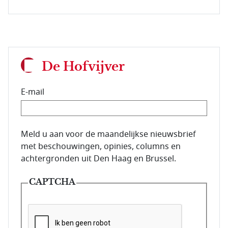
De Hofvijver
E-mail
E-mailadres van de abonnee.
Meld u aan voor de maandelijkse nieuwsbrief
met beschouwingen, opinies, columns en
achtergronden uit Den Haag en Brussel.
CAPTCHA