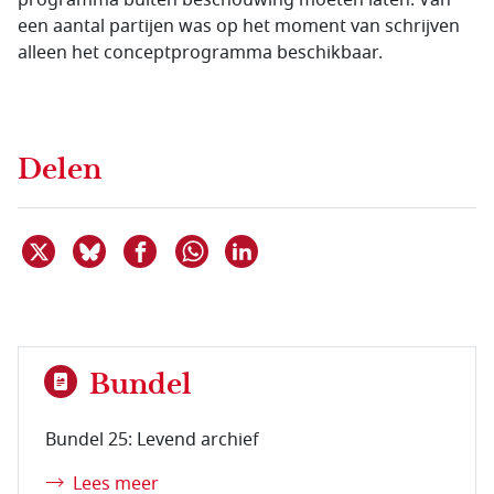
programma buiten beschouwing moeten laten. Van
een aantal partijen was op het moment van schrijven
alleen het conceptprogramma beschikbaar.
Delen
Deel dit item op X
Deel dit item op Bluesky
Deel dit item op Facebook
Deel dit item op Linkedin
Delen via WhatsApp
Bundel
Bundel 25: Levend archief
Lees meer