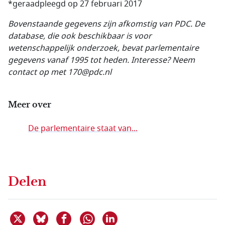
*geraadpleegd op 27 februari 2017
Bovenstaande gegevens zijn afkomstig van PDC. De
database, die ook beschikbaar is voor
wetenschappelijk onderzoek, bevat parlementaire
gegevens vanaf 1995 tot heden. Interesse?
Neem
contact op met 170@pdc.nl
Meer over
De parlementaire staat van...
Delen
Deel dit item op X
Deel dit item op Bluesky
Deel dit item op Facebook
Deel dit item op Linkedin
Delen via WhatsApp