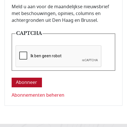
E-mailadres van de abonnee.
Meld u aan voor de maandelijkse nieuwsbrief
met beschouwingen, opinies, columns en
achtergronden uit Den Haag en Brussel.
CAPTCHA
Deze vraag is om te controleren dat u een mens be
Abonnementen beheren