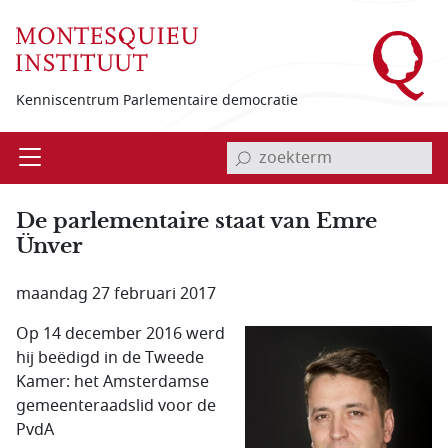
Overslaan en naar de inhoud gaan
Kenniscentrum Parlementaire democratie
invoerveld zoekterm
Open
Menu
De parlementaire staat van Emre
Ünver
maandag 27 februari 2017
Op 14 december 2016 werd
hij beëdigd in de Tweede
Kamer: het Amsterdamse
gemeenteraadslid voor de
PvdA