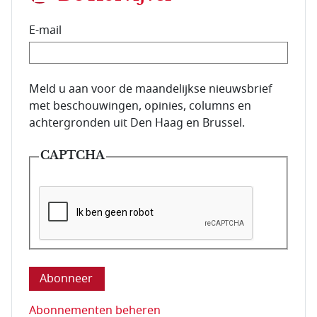
E-mail
E-mailadres van de abonnee.
Meld u aan voor de maandelijkse nieuwsbrief
met beschouwingen, opinies, columns en
achtergronden uit Den Haag en Brussel.
CAPTCHA
Deze vraag is om te controleren dat u een mens be
Abonnementen beheren