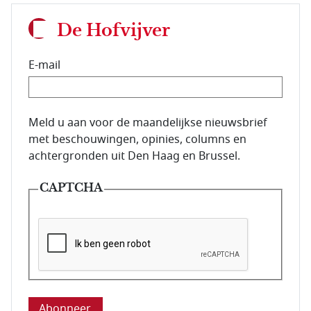
De Hofvijver
E-mail
E-mailadres van de abonnee.
Meld u aan voor de maandelijkse nieuwsbrief
met beschouwingen, opinies, columns en
achtergronden uit Den Haag en Brussel.
CAPTCHA
Deze vraag is om te controleren dat u een mens be