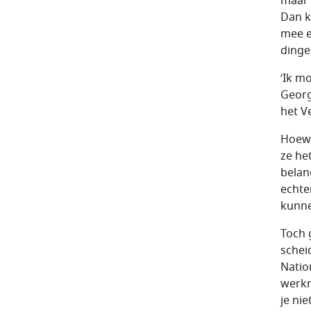
maar 
Dan k
mee e
dinge
‘Ik m
Georg
het V
Hoewe
ze het
belan
echte
kunne
Toch 
schei
Natio
werkn
je ni