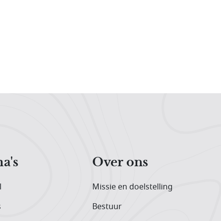
a's
Over ons
l
Missie en doelstelling
s
Bestuur