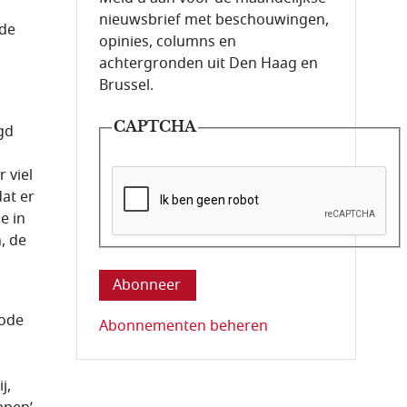
nieuwsbrief met beschouwingen,
 de
opinies, columns en
achtergronden uit Den Haag en
Brussel.
CAPTCHA
gd
 viel
at er
e in
, de
Deze vraag is om te controleren dat u ee
iode
Abonnementen beheren
j,