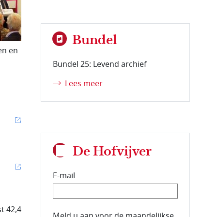
Bundel
en en
Bundel 25: Levend archief
Lees meer
De Hofvijver
E-mail
st 42,4
E-mailadres van de abonnee.
Meld u aan voor de maandelijkse