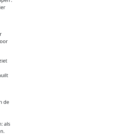
ppen’.
ier
r
voor
ziet
uilt
n de
: als
en.