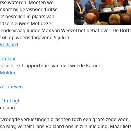
itse wateren. Moeten we
kort bij de visboer ‘Britse
e’ bestellen in plaats van
ndse nieuwe?’ Met deze
ende vraag luidde Max van Weezel het debat over ‘De Britt
exit’ op woensdagavond 5 juli in.
Vollaard
Ketelaar
 drie brexitrapporteurs van de Tweede Kamer:
 Mulder
Verhoeven
r Omtzigt
en aan.
rvroegde verkiezingen brachten toch een grote zege voor
a May, vertelt Hans Vollaard ons in zijn inleiding. Maar lief