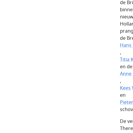
de Br
binnen
nieuw
Holla
prang
de Br
Hans 
,
Titia 
en de
Anne
,
Kees 
en
Piete
schov
De ve
Theres