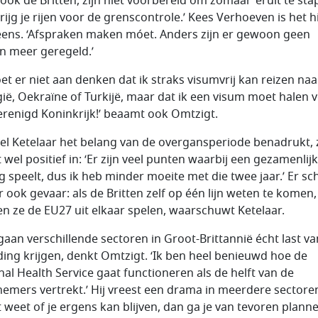
ook de Britten, zijn niet voorbereid om zomaar ‘eruit te sta
rijg je rijen voor de grenscontrole.’ Kees Verhoeven is het h
ens. ‘Afspraken maken móet. Anders zijn er gewoon geen
n meer geregeld.’
oet er niet aan denken dat ik straks visumvrij kan reizen naa
ië, Oekraïne of Turkijë, maar dat ik een visum moet halen 
erenigd Koninkrijk!’ beaamt ook Omtzigt.
l Ketelaar het belang van de overgansperiode benadrukt, 
 wel positief in: ‘Er zijn veel punten waarbij een gezamenlijk
g speelt, dus ik heb minder moeite met die twee jaar.’ Er sch
r ook gevaar: als de Britten zelf op één lijn weten te komen,
n ze de EU27 uit elkaar spelen, waarschuwt Ketelaar.
gaan verschillende sectoren in Groot-Brittannië écht last va
ding krijgen, denkt Omtzigt. ‘Ik ben heel benieuwd hoe de
nal Health Service gaat functioneren als de helft van de
emers vertrekt.’ Hij vreest een drama in meerdere sectoren
et weet of je ergens kan blijven, dan ga je van tevoren plann