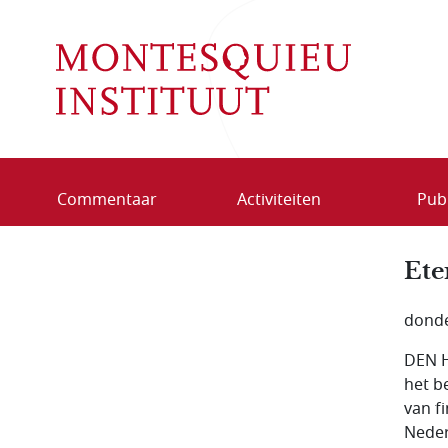
Overslaan en naar de inhoud gaan
Commentaar
Activiteiten
Publ
Ete
donde
DEN H
het b
van f
Neder