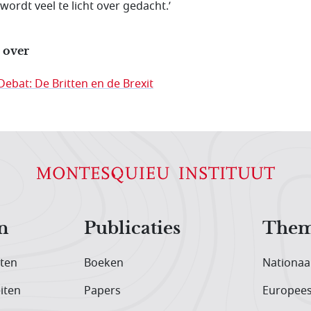
wordt veel te licht over gedacht.’
 over
Debat: De Britten en de Brexit
n
Publicaties
Them
iten
Boeken
Nationaa
iten
Papers
Europee