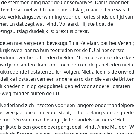
 de stemmen ging naar de Conservatives. Dat is door het
ctenstelsel niet zichtbaar in de uitslag, maar in feite was dit
ste verkiezingsoverwinning voor de Tories sinds de tijd van
er. En dat zegt wat, vindt Vollaard. Hij stelt dat de
zingsuitslag duidelijk is: brexit is brexit.
eten niet vergeten, bevestigt Titia Ketelaar, dat het Vereni
krijk twee jaar na hun toetreden tot de EU al het eerste
endum over het uittreden hielden. ‘Toen bleven ze, deze keer
wartje de andere kant op.’ Toch denken de panelleden niet d
uittredende lidstaten zullen volgen. Niet alleen is de onvred
idelijke lidstaten van een andere aard dan die van de Britten
ijkheden zijn op geopolitiek gebied voor andere lidstaten
lweg minder buiten de EU.
Nederland zich inzetten voor een langere onderhandelper
e twee jaar die er nu voor staat, in het belang van de goede
ie met één van onze belangrijkste handelspartners? ‘Het
grijkste is een goede overgangsdeal,’ vindt Anne Mulder. ‘Wi