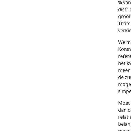
% van
distri
groot
Thatch
verkie
We mo
Konin
refer
het k
meer 
de zu
mogel
simpe
Moet 
dan d
relat
belan