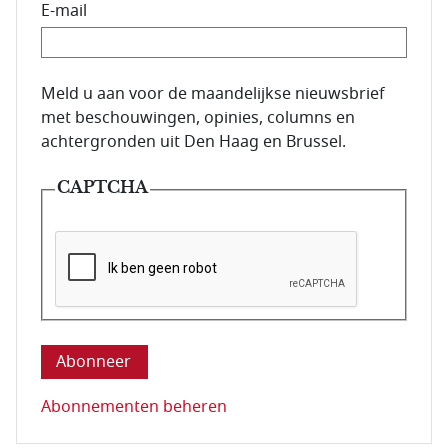
E-mail
E-mailadres van de abonnee.
Meld u aan voor de maandelijkse nieuwsbrief
met beschouwingen, opinies, columns en
achtergronden uit Den Haag en Brussel.
CAPTCHA
Deze vraag is om te controleren dat u een mens be
Abonnementen beheren