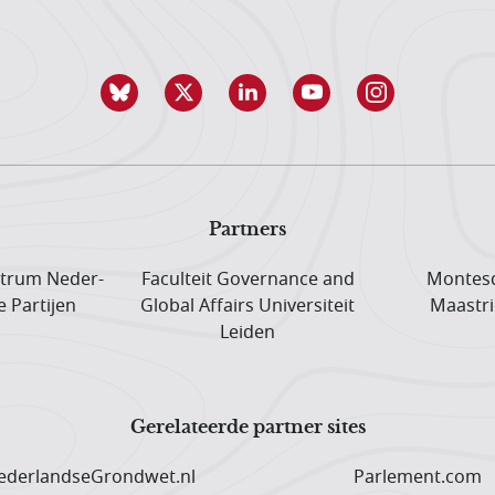
Partners
trum Neder­
Faculteit Governance and
Montesq
e Partijen
Global Affairs Universiteit
Maastri
Leiden
Gerelateerde partner sites
derlandseGrondwet.nl
Parlement.com