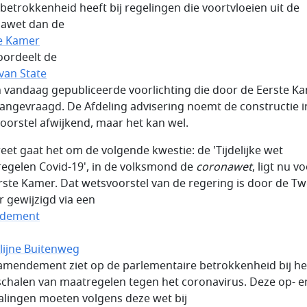
betrokkenheid heeft bij regelingen die voortvloeien uit de
awet dan de
e Kamer
 oordeelt de
van State
n vandaag gepubliceerde voorlichting die door de Eerste K
angevraagd. De Afdeling advisering noemt de constructie i
oorstel afwijkend, maar het kan wel.
eet gaat het om de volgende kwestie: de 'Tijdelijke wet
egelen Covid-19', in de volksmond de
coronawet
, ligt nu vo
rste Kamer. Dat wetsvoorstel van de regering is door de T
 gewijzigd via een
dement
lijne Buitenweg
 amendement ziet op de parlementaire betrokkenheid bij he
schalen van maatregelen tegen het coronavirus. Deze op- e
alingen moeten volgens deze wet bij