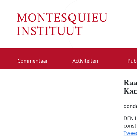
Overslaan en naar de inhoud gaan
Commentaar
Activiteiten
Publ
Raa
Kam
donde
DEN H
const
Twee