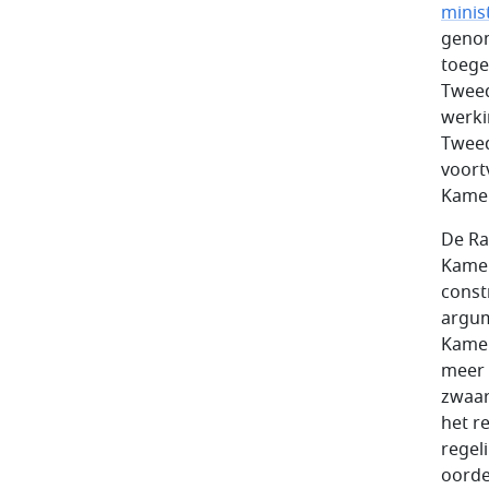
minis
genom
toege
Tweed
werki
Tweed
voort
Kamer
De Ra
Kame
const
argum
Kamer
meer 
zwaar
het r
regel
oorde