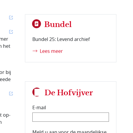
Bundel
amer
Bundel 25: Levend archief
n het
Lees meer
or bij
weede
De Hofvijver
E-mail
t op-
n
E-mailadres van de abonnee.
Meld u aan voor de maandelijkse