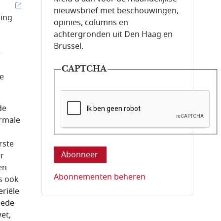
nieuwsbrief met beschouwingen,
ling
opinies, columns en
achtergronden uit Den Haag en
Brussel.
e
CAPTCHA
te
de
rmale
Deze vraag is om te controleren dat u ee
rste
r
en
Abonnementen beheren
s ook
eriële
eede
et,