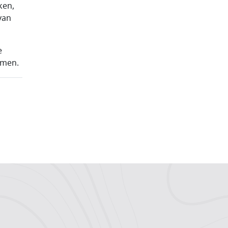
ken,
van
e
emen.