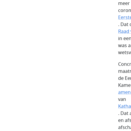
meer 
coron
Eerst
. Dat
Raad 
in ee
was a
wetsv
Concr
maatr
de Ee
Kamer
amen
van
Katha
. Dat
en af
afsch