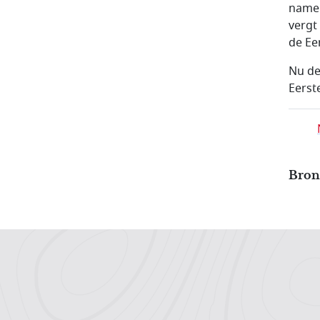
namel
vergt
de Ee
Nu de
Eerst
Bron:
Hoofdnavigatiemenu