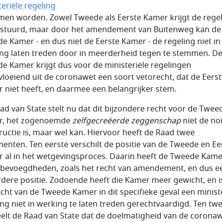
teriële regeling
en worden. Zowel Tweede als Eerste Kamer krijgt de rege
stuurd, maar door het amendement van Buitenweg kan de
e Kamer - en dus niet de Eerste Kamer - de regeling niet in
ng laten treden door in meerderheid tegen te stemmen. D
e Kamer krijgt dus voor de ministeriële regelingen
vloeiend uit de coronawet een soort vetorecht, dat de Eers
 niet heeft, en daarmee een belangrijker stem.
ad van State stelt nu dat dit bijzondere recht voor de Twee
r, het zogenoemde
zelfgecreëerde zeggenschap
niet de no
ructie is, maar wel kan. Hiervoor heeft de Raad twee
enten. Ten eerste verschilt de positie van de Tweede en Ee
 al in het wetgevingsproces. Daarin heeft de Tweede Kame
bevoegdheden, zoals het recht van amendement, en dus e
dere positie. Zodoende heeft die Kamer meer gewicht, en i
echt van de Tweede Kamer in dit specifieke geval een minist
ing niet in werking te laten treden gerechtvaardigd. Ten tw
elt de Raad van State dat de doelmatigheid van de coronaw