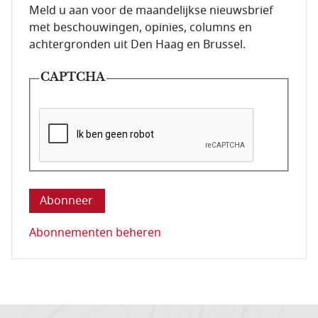
E-mailadres van de abonnee.
Meld u aan voor de maandelijkse nieuwsbrief
met beschouwingen, opinies, columns en
achtergronden uit Den Haag en Brussel.
CAPTCHA
Deze vraag is om te controleren dat u een mens be
Abonnementen beheren