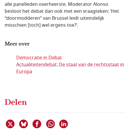
alle panelleden overheerste. Moderator Alonso
besloot het debat dan ook met een vraagteken: ‘Het
“doormodderen” van Brussel leidt uiteindelijk
misschien [toch] wel ergens toe?’.
Meer over
Democratie in Debat
Actualiteitendebat: De staat van de rechtsstaat in
Europa
Delen
Deel dit item op X
Deel dit item op Bluesky
Deel dit item op Facebook
Deel dit item op Linkedin
Delen via WhatsApp