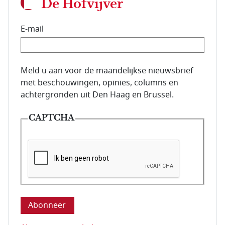
De Hofvijver
E-mail
E-mailadres van de abonnee.
Meld u aan voor de maandelijkse nieuwsbrief
met beschouwingen, opinies, columns en
achtergronden uit Den Haag en Brussel.
CAPTCHA
Deze vraag is om te controleren dat u een mens be