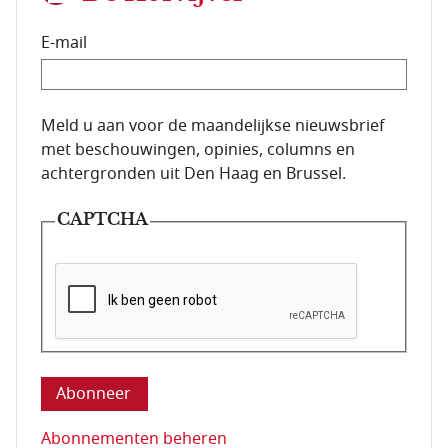
E-mail
E-mailadres van de abonnee.
Meld u aan voor de maandelijkse nieuwsbrief
met beschouwingen, opinies, columns en
achtergronden uit Den Haag en Brussel.
CAPTCHA
Deze vraag is om te controleren dat u een mens be
Abonnementen beheren