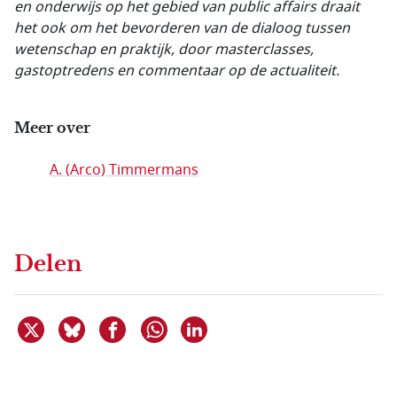
en onderwijs op het gebied van public affairs draait
het ook om het bevorderen van de dialoog tussen
wetenschap en praktijk, door masterclasses,
gastoptredens en commentaar op de actualiteit.
Meer over
A. (Arco) Timmermans
Delen
Deel dit item op X
Deel dit item op Bluesky
Deel dit item op Facebook
Deel dit item op Linkedin
Delen via WhatsApp