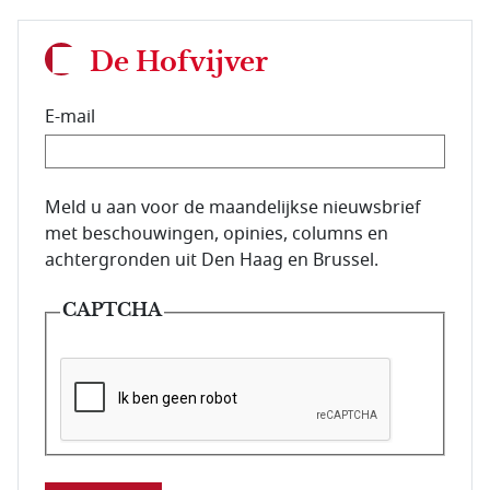
De Hofvijver
E-mail
E-mailadres van de abonnee.
Meld u aan voor de maandelijkse nieuwsbrief
met beschouwingen, opinies, columns en
achtergronden uit Den Haag en Brussel.
CAPTCHA
Deze vraag is om te controleren dat u een mens be