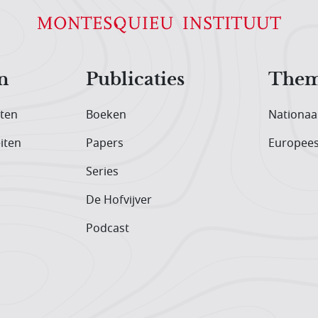
n
Publicaties
Them
iten
Boeken
Nationaa
iten
Papers
Europee
Series
De Hofvijver
Podcast