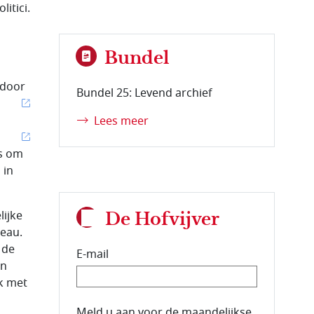
itici.
Bundel
 door
Bundel 25: Levend archief
Lees meer
as om
 in
ijke
De Hofvijver
reau.
 de
E-mail
en
k met
E-mailadres van de abonnee.
Meld u aan voor de maandelijkse