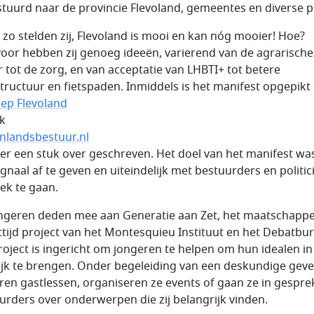
tuurd naar de provincie Flevoland, gemeentes en diverse pol
 zo stelden zij, Flevoland is mooi en kan nóg mooier! Hoe?
oor hebben zij genoeg ideeën, varierend van de agrarische
r tot de zorg, en van acceptatie van LHBTI+ tot betere
structuur en fietspaden. Inmiddels is het manifest opgepikt
p Flevoland
k
nlandsbestuur.nl
 er een stuk over geschreven. Het doel van het manifest w
gnaal af te geven en uiteindelijk met bestuurders en politici
ek te gaan.
ngeren deden mee aan Generatie aan Zet, het maatschappel
ttijd project van het Montesquieu Instituut en het Debatbu
roject is ingericht om jongeren te helpen om hun idealen in
ijk te brengen. Onder begeleiding van een deskundige gev
ren gastlessen, organiseren ze events of gaan ze in gespre
urders over onderwerpen die zij belangrijk vinden.