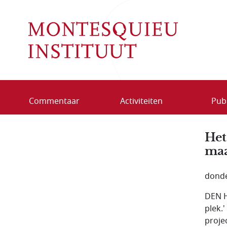
Overslaan en naar de inhoud gaan
Commentaar
Activiteiten
Publ
Het
maa
donde
DEN H
plek.
proje