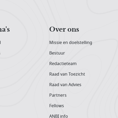
a's
Over ons
l
Missie en doelstelling
s
Bestuur
Redactieteam
Raad van Toezicht
Raad van Advies
Partners
Fellows
ANBI info