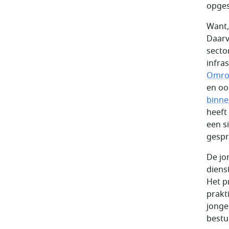
opges
Want,
Daarv
secto
infra
Omroe
en oo
binne
heeft
een si
gespr
De jo
diens
Het p
prakt
jonge
bestu