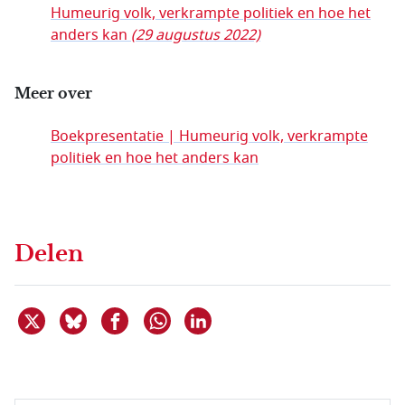
Humeurig volk, verkrampte politiek en hoe het
anders kan
(29 augustus 2022)
Meer over
Boekpresentatie | Humeurig volk, verkrampte
politiek en hoe het anders kan
Delen
Deel dit item op X
Deel dit item op Bluesky
Deel dit item op Facebook
Deel dit item op Linkedin
Delen via WhatsApp