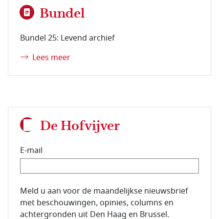
Bundel
Bundel 25: Levend archief
Lees meer
De Hofvijver
E-mail
E-mailadres van de abonnee.
Meld u aan voor de maandelijkse nieuwsbrief
met beschouwingen, opinies, columns en
achtergronden uit Den Haag en Brussel.