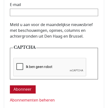
E-mail
E-mailadres van de abonnee.
Meld u aan voor de maandelijkse nieuwsbrief
met beschouwingen, opinies, columns en
achtergronden uit Den Haag en Brussel.
CAPTCHA
Deze vraag is om te controleren dat u een mens be
Abonnementen beheren