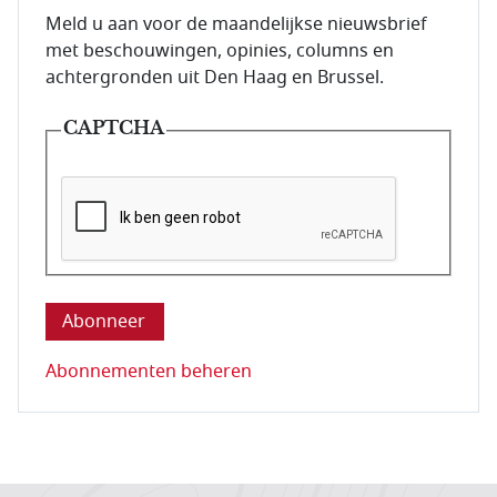
E-mailadres van de abonnee.
Meld u aan voor de maandelijkse nieuwsbrief
met beschouwingen, opinies, columns en
achtergronden uit Den Haag en Brussel.
CAPTCHA
Deze vraag is om te controleren dat u een mens be
Abonnementen beheren