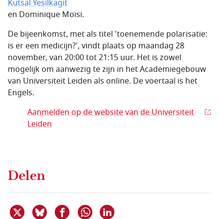
Kutsal Yesilkagit
en Dominique Moïsi.
De bijeenkomst, met als titel 'toenemende polarisatie:
is er een medicijn?', vindt plaats op maandag 28
november, van 20:00 tot 21:15 uur. Het is zowel
mogelijk om aanwezig te zijn in het Academiegebouw
van Universiteit Leiden als online. De voertaal is het
Engels.
Aanmelden op de website van de Universiteit
Leiden
Delen
Deel dit item op X
Deel dit item op Bluesky
Deel dit item op Facebook
Deel dit item op Linkedin
Delen via WhatsApp