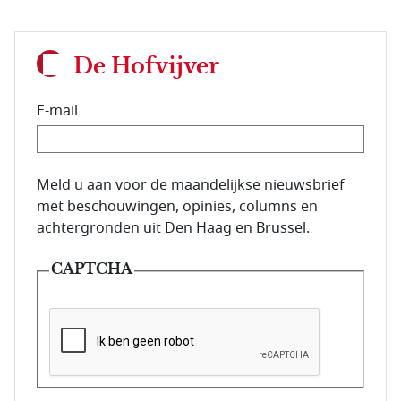
De Hofvijver
E-mail
E-mailadres van de abonnee.
Meld u aan voor de maandelijkse nieuwsbrief
met beschouwingen, opinies, columns en
achtergronden uit Den Haag en Brussel.
CAPTCHA
Deze vraag is om te controleren dat u een mens be