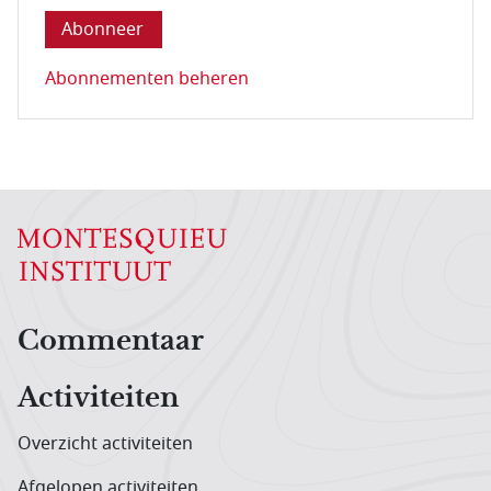
Abonnementen beheren
Hoofdnavigatiemenu
Commentaar
Activiteiten
Overzicht activiteiten
Afgelopen activiteiten