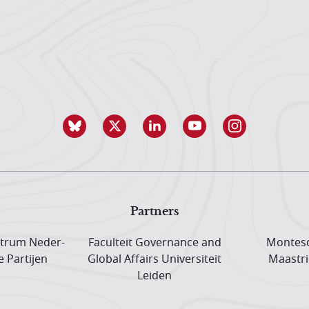
Partners
trum Neder­
Faculteit Governance and
Montesq
e Partijen
Global Affairs Universiteit
Maastri
Leiden