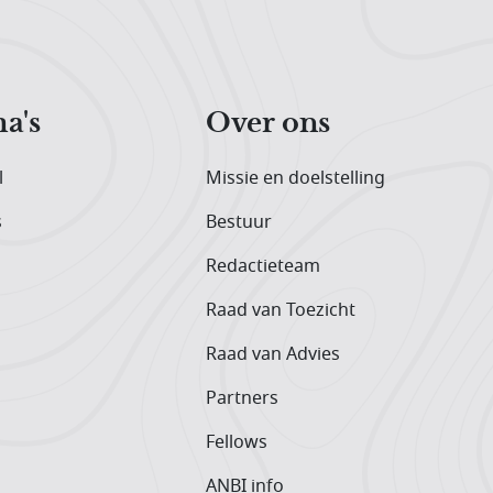
a's
Over ons
l
Missie en doelstelling
s
Bestuur
Redactieteam
Raad van Toezicht
Raad van Advies
Partners
Fellows
ANBI info