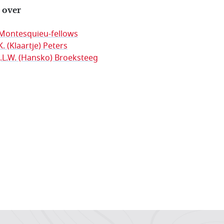
 over
Montesquieu-fellows
K. (Klaartje) Peters
J.L.W. (Hansko) Broeksteeg