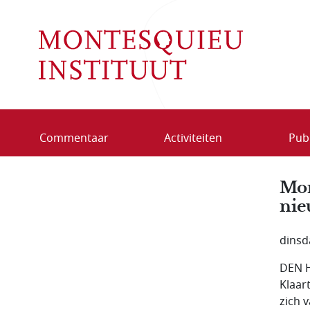
Overslaan en naar de inhoud gaan
Commentaar
Activiteiten
Publ
Mon
nie
dinsd
DEN H
Klaar
zich 