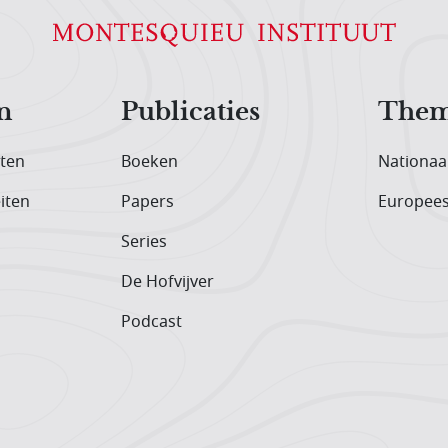
n
Publicaties
Them
iten
Boeken
Nationaa
iten
Papers
Europee
Series
De Hofvijver
Podcast