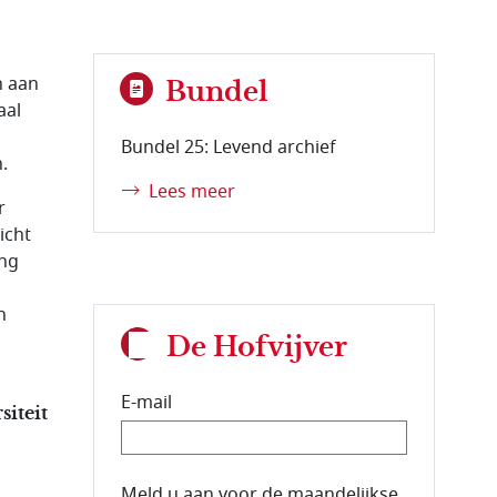
n aan
Bundel
aal
Bundel 25: Levend archief
.
Lees meer
r
icht
ing
n
De Hofvijver
E-mail
siteit
E-mailadres van de abonnee.
Meld u aan voor de maandelijkse