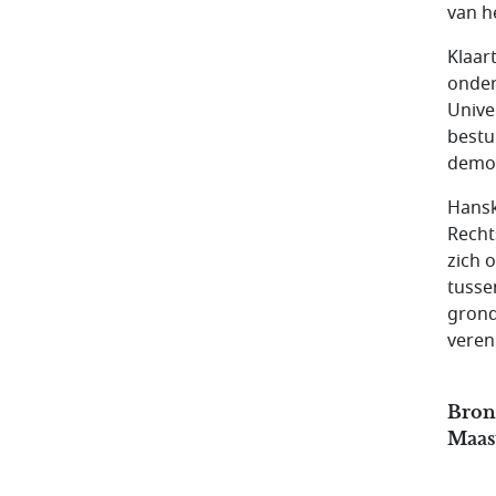
van he
Klaar
onder
Unive
bestu
democ
Hansk
Recht
zich 
tusse
grond
veren
Bron:
Maas