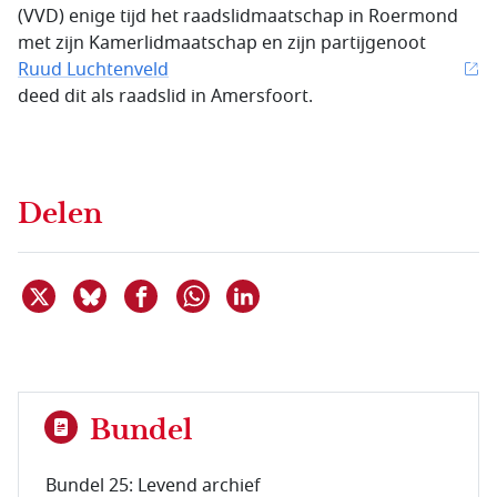
(VVD) enige tijd het raadslidmaatschap in Roermond
met zijn Kamerlidmaatschap en zijn partijgenoot
Ruud Luchtenveld
deed dit als raadslid in Amersfoort.
Delen
Deel dit item op X
Deel dit item op Bluesky
Deel dit item op Facebook
Deel dit item op Linkedin
Delen via WhatsApp
Bundel
Bundel 25: Levend archief