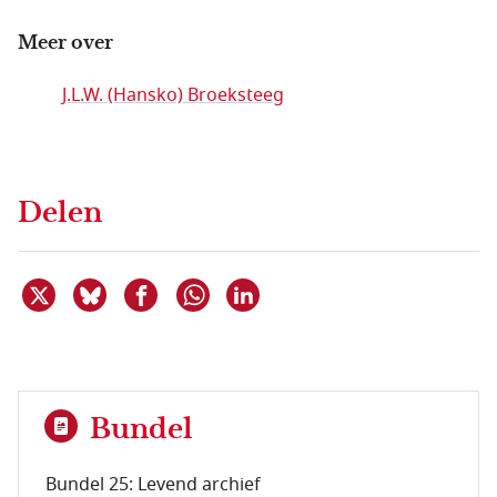
Meer over
J.L.W. (Hansko) Broeksteeg
Delen
Deel dit item op X
Deel dit item op Bluesky
Deel dit item op Facebook
Deel dit item op Linkedin
Delen via WhatsApp
Bundel
Bundel 25: Levend archief