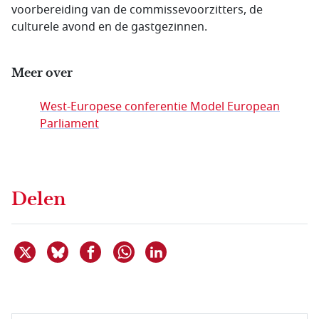
voorbereiding van de commissevoorzitters, de
culturele avond en de gastgezinnen.
Meer over
West-Europese conferentie Model European
Parliament
Delen
Deel dit item op X
Deel dit item op Bluesky
Deel dit item op Facebook
Deel dit item op Linkedin
Delen via WhatsApp