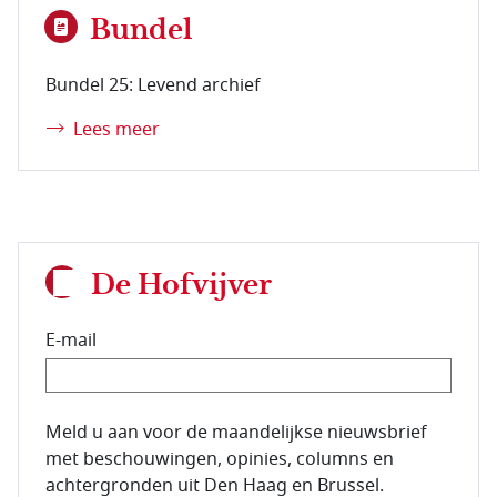
Bundel
Bundel 25: Levend archief
Lees meer
De Hofvijver
E-mail
E-mailadres van de abonnee.
Meld u aan voor de maandelijkse nieuwsbrief
met beschouwingen, opinies, columns en
achtergronden uit Den Haag en Brussel.