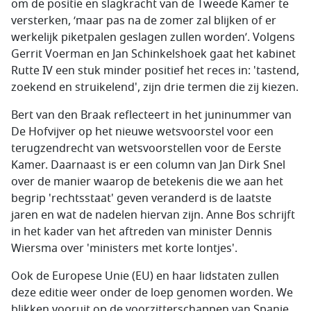
om de positie en slagkracht van de Tweede Kamer te
versterken, ‘maar pas na de zomer zal blijken of er
werkelijk piketpalen geslagen zullen worden’. Volgens
Gerrit Voerman en Jan Schinkelshoek gaat het kabinet
Rutte IV een stuk minder positief het reces in: 'tastend,
zoekend en struikelend', zijn drie termen die zij kiezen.
Bert van den Braak reflecteert in het juninummer van
De Hofvijver op het nieuwe wetsvoorstel voor een
terugzendrecht van wetsvoorstellen voor de Eerste
Kamer. Daarnaast is er een column van Jan Dirk Snel
over de manier waarop de betekenis die we aan het
begrip 'rechtsstaat' geven veranderd is de laatste
jaren en wat de nadelen hiervan zijn. Anne Bos schrijft
in het kader van het aftreden van minister Dennis
Wiersma over 'ministers met korte lontjes'.
Ook de Europese Unie (EU) en haar lidstaten zullen
deze editie weer onder de loep genomen worden. We
blikken vooruit op de voorzitterschappen van Spanje,