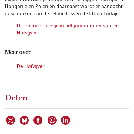
Hongarije en Polen en daarnaast wordt er aandacht
geschonken aan de relatie tussen de EU en Turkije.
Dit en meer lees je in het juninummer van De
Hofvijver
Meer over
De Hofvijver
Delen
Deel dit item op X
Deel dit item op Bluesky
Deel dit item op Facebook
Deel dit item op Linkedin
Delen via WhatsApp