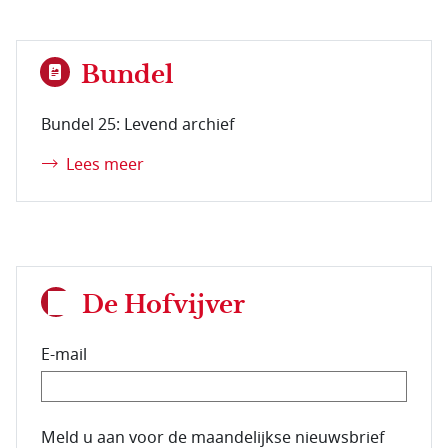
Bundel
Bundel 25: Levend archief
Lees meer
De Hofvijver
E-mail
E-mailadres van de abonnee.
Meld u aan voor de maandelijkse nieuwsbrief