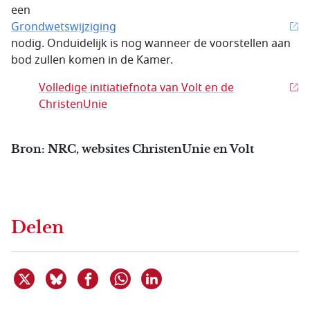
een
Grondwetswijziging
nodig. Onduidelijk is nog wanneer de voorstellen aan
bod zullen komen in de Kamer.
Volledige initiatiefnota van Volt en de
ChristenUnie
Bron: NRC, websites ChristenUnie en Volt
Delen
Deel dit item op X
Deel dit item op Bluesky
Deel dit item op Facebook
Deel dit item op Linkedin
Delen via WhatsApp