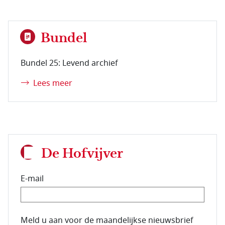
Bundel
Bundel 25: Levend archief
Lees meer
De Hofvijver
E-mail
E-mailadres van de abonnee.
Meld u aan voor de maandelijkse nieuwsbrief