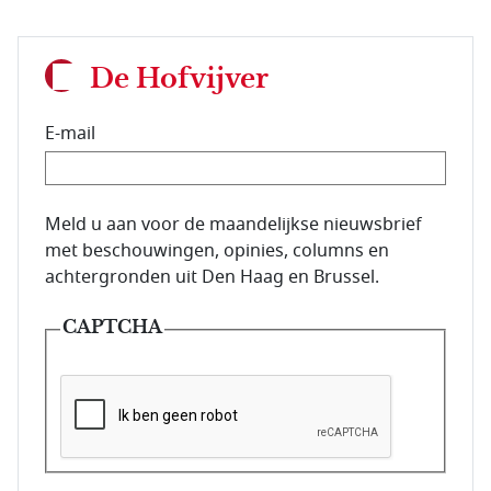
De Hofvijver
E-mail
E-mailadres van de abonnee.
Meld u aan voor de maandelijkse nieuwsbrief
met beschouwingen, opinies, columns en
achtergronden uit Den Haag en Brussel.
CAPTCHA
Deze vraag is om te controleren dat u een mens be