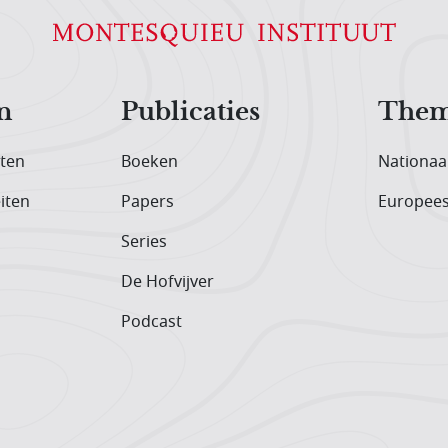
n
Publicaties
Them
iten
Boeken
Nationaa
iten
Papers
Europee
Series
De Hofvijver
Podcast