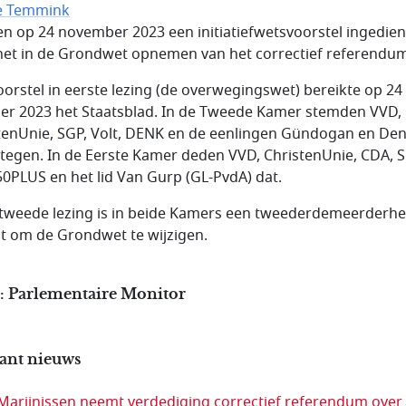
e Temmink
n op 24 november 2023 een initiatiefwetsvoorstel ingedie
het in de Grondwet opnemen van het correctief referendum
oorstel in eerste lezing (de overwegingswet) bereikte op 24
er 2023 het Staatsblad. In de Tweede Kamer stemden VVD,
tenUnie, SGP, Volt, DENK en de eenlingen Gündogan en De
tegen. In de Eerste Kamer deden VVD, ChristenUnie, CDA, S
 50PLUS en het lid Van Gurp (GL-PvdA) dat.
 tweede lezing is in beide Kamers een tweederdemeerderhe
st om de Grondwet te wijzigen.
: Parlementaire Monitor
ant nieuws
Marijnissen neemt verdediging correctief referendum over