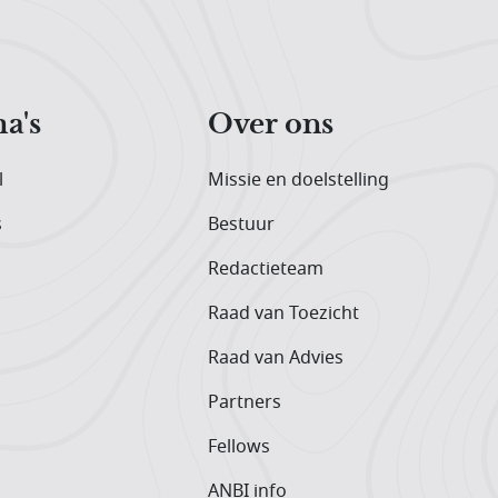
a's
Over ons
l
Missie en doelstelling
s
Bestuur
Redactieteam
Raad van Toezicht
Raad van Advies
Partners
Fellows
ANBI info