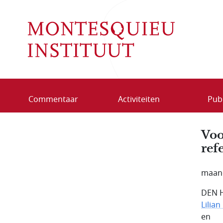
Overslaan en naar de inhoud gaan
Commentaar
Activiteiten
Publ
Voo
ref
maan
DEN H
Lilian
en