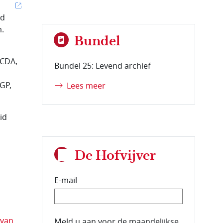
nd
.
Bundel
 CDA,
Bundel 25: Levend archief
n
GP,
Lees meer
id
De Hofvijver
E-mail
 van
E-mailadres van de abonnee.
Meld u aan voor de maandelijkse