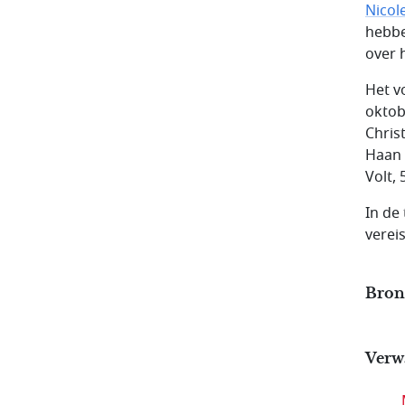
Nicol
hebbe
over 
Het v
oktob
Chris
Haan 
Volt,
In de
verei
Bron
Verw