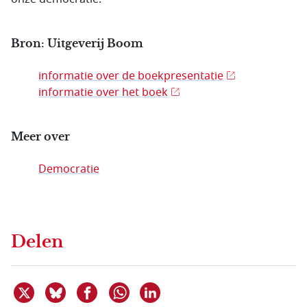
Bron: Uitgeverij Boom
informatie over de boekpresentatie
informatie over het boek
Meer over
Democratie
Delen
Deel dit item op X
Deel dit item op Bluesky
Deel dit item op Facebook
Deel dit item op Linkedin
Delen via WhatsApp