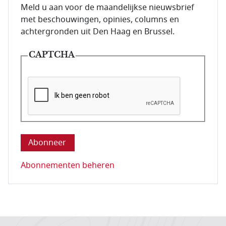
E-mailadres van de abonnee.
Meld u aan voor de maandelijkse nieuwsbrief
met beschouwingen, opinies, columns en
achtergronden uit Den Haag en Brussel.
CAPTCHA
Deze vraag is om te controleren dat u een mens be
Abonnementen beheren