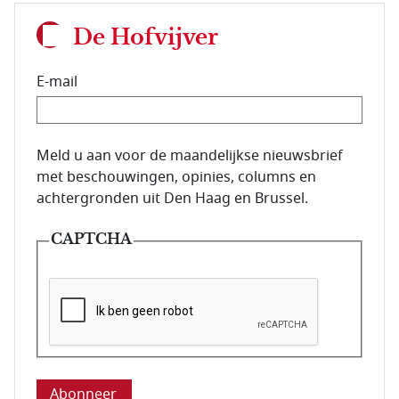
De Hofvijver
E-mail
E-mailadres van de abonnee.
Meld u aan voor de maandelijkse nieuwsbrief
met beschouwingen, opinies, columns en
achtergronden uit Den Haag en Brussel.
CAPTCHA
Deze vraag is om te controleren dat u een mens be