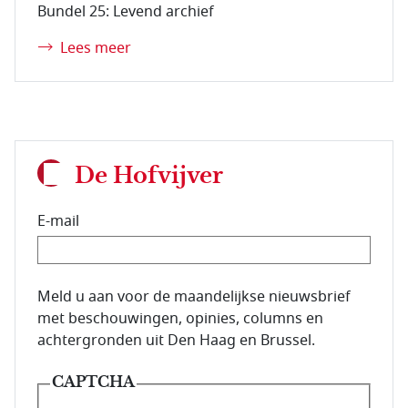
Bundel 25: Levend archief
Lees meer
De Hofvijver
E-mail
E-mailadres van de abonnee.
Meld u aan voor de maandelijkse nieuwsbrief
met beschouwingen, opinies, columns en
achtergronden uit Den Haag en Brussel.
CAPTCHA