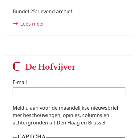
Bundel 25: Levend archief
Lees meer
De Hofvijver
E-mail
E-mailadres van de abonnee.
Meld u aan voor de maandelijkse nieuwsbrief
met beschouwingen, opinies, columns en
achtergronden uit Den Haag en Brussel.
CAPTCHA