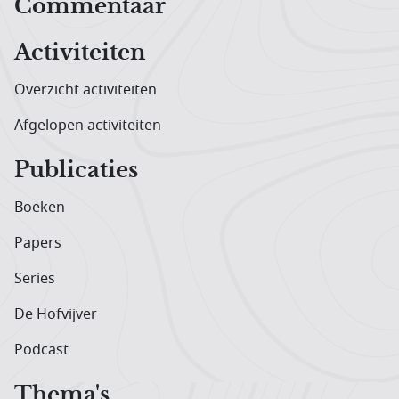
Hoofdnavigatiemenu
Commentaar
Activiteiten
Overzicht activiteiten
Afgelopen activiteiten
Publicaties
Boeken
Papers
Series
De Hofvijver
Podcast
Thema's