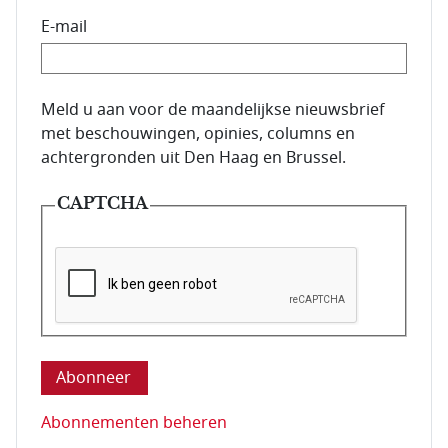
E-mail
E-mailadres van de abonnee.
Meld u aan voor de maandelijkse nieuwsbrief
met beschouwingen, opinies, columns en
achtergronden uit Den Haag en Brussel.
CAPTCHA
Deze vraag is om te controleren dat u een mens be
Abonnementen beheren