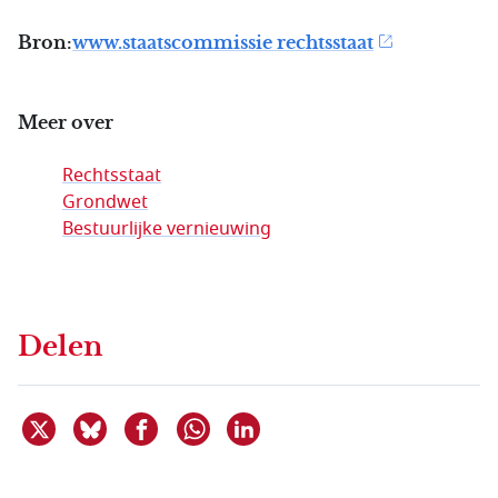
Bron:
www.staatscommissie rechtsstaat
Meer over
Rechtsstaat
Grondwet
Bestuurlijke vernieuwing
Delen
Deel dit item op X
Deel dit item op Bluesky
Deel dit item op Facebook
Deel dit item op Linkedin
Delen via WhatsApp