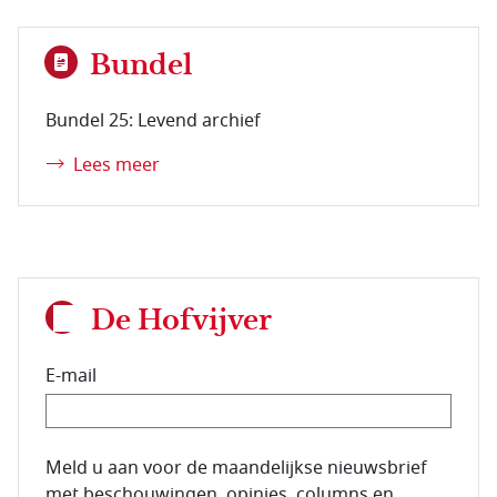
Bundel
Bundel 25: Levend archief
Lees meer
De Hofvijver
E-mail
E-mailadres van de abonnee.
Meld u aan voor de maandelijkse nieuwsbrief
met beschouwingen, opinies, columns en