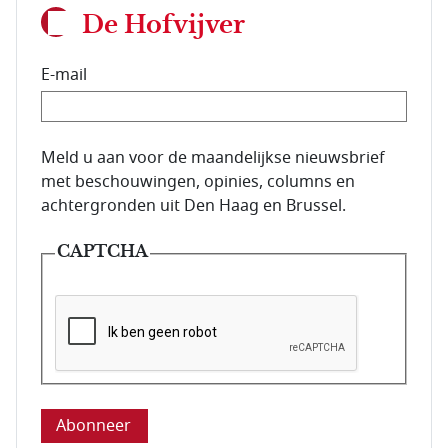
De Hofvijver
E-mail
E-mailadres van de abonnee.
Meld u aan voor de maandelijkse nieuwsbrief
met beschouwingen, opinies, columns en
achtergronden uit Den Haag en Brussel.
CAPTCHA
Deze vraag is om te controleren dat u een mens be