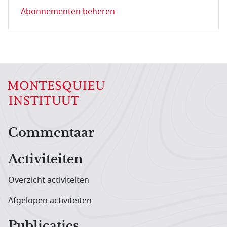
Abonnementen beheren
Hoofdnavigatiemenu
Commentaar
Activiteiten
Overzicht activiteiten
Afgelopen activiteiten
Publicaties