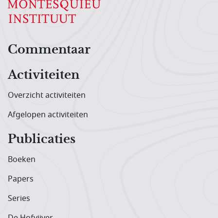
Hoofdnavigatiemenu
Commentaar
Activiteiten
Overzicht activiteiten
Afgelopen activiteiten
Publicaties
Boeken
Papers
Series
De Hofvijver