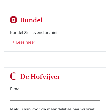
Bundel
Bundel 25: Levend archief
Lees meer
De Hofvijver
E-mail
E-mailadres van de abonnee.
Meld u aan voor de maandelijkse nieuwsbrief