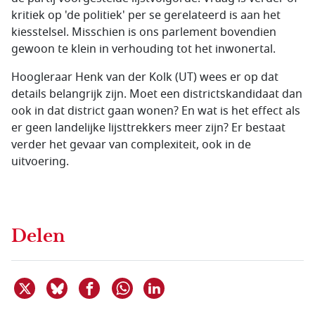
kritiek op 'de politiek' per se gerelateerd is aan het
kiesstelsel. Misschien is ons parlement bovendien
gewoon te klein in verhouding tot het inwonertal.
Hoogleraar Henk van der Kolk (UT) wees er op dat
details belangrijk zijn. Moet een districtskandidaat dan
ook in dat district gaan wonen? En wat is het effect als
er geen landelijke lijsttrekkers meer zijn? Er bestaat
verder het gevaar van complexiteit, ook in de
uitvoering.
Delen
Deel dit item op X
Deel dit item op Bluesky
Deel dit item op Facebook
Deel dit item op Linkedin
Delen via WhatsApp