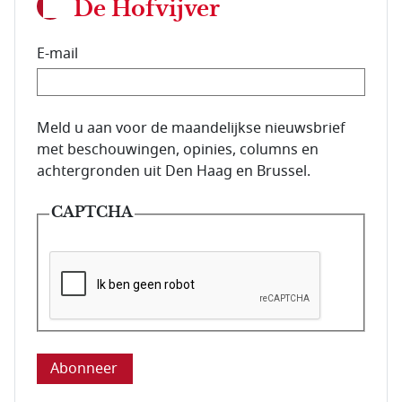
De Hofvijver
E-mail
E-mailadres van de abonnee.
Meld u aan voor de maandelijkse nieuwsbrief
met beschouwingen, opinies, columns en
achtergronden uit Den Haag en Brussel.
CAPTCHA
Deze vraag is om te controleren dat u een mens be