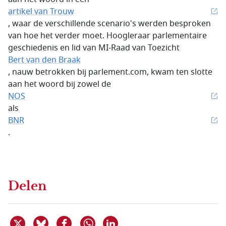
artikel van Trouw
, waar de verschillende scenario's werden besproken
van hoe het verder moet. Hoogleraar parlementaire
geschiedenis en lid van MI-Raad van Toezicht
Bert van den Braak
, nauw betrokken bij parlement.com, kwam ten slotte
aan het woord bij zowel de
NOS
als
BNR
.
Delen
Deel dit item op X
Deel dit item op Bluesky
Deel dit item op Facebook
Deel dit item op Linkedin
Delen via WhatsApp