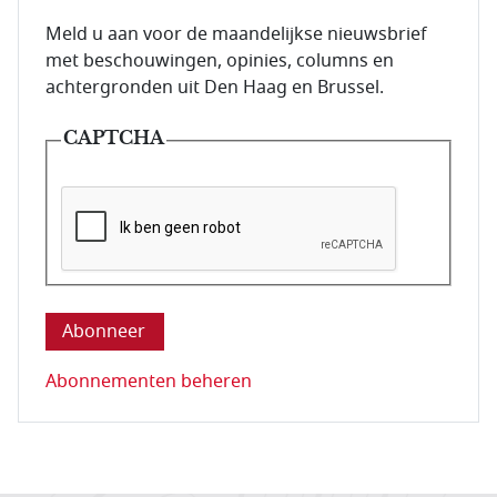
E-mailadres van de abonnee.
Meld u aan voor de maandelijkse nieuwsbrief
met beschouwingen, opinies, columns en
achtergronden uit Den Haag en Brussel.
CAPTCHA
Deze vraag is om te controleren dat u een mens be
Abonnementen beheren