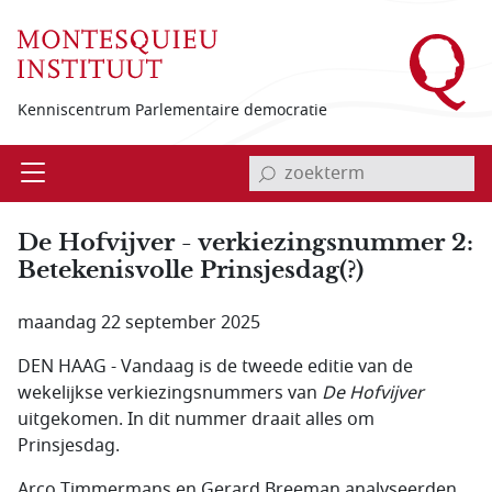
Overslaan en naar de inhoud gaan
Kenniscentrum Parlementaire democratie
invoerveld zoekterm
Open
Menu
De Hofvijver - verkiezingsnummer 2:
Betekenisvolle Prinsjesdag(?)
maandag 22 september 2025
DEN HAAG - Vandaag is de tweede editie van de
wekelijkse verkiezingsnummers van
De Hofvijver
uitgekomen. In dit nummer draait alles om
Prinsjesdag.
Arco Timmermans en Gerard Breeman analyseerden