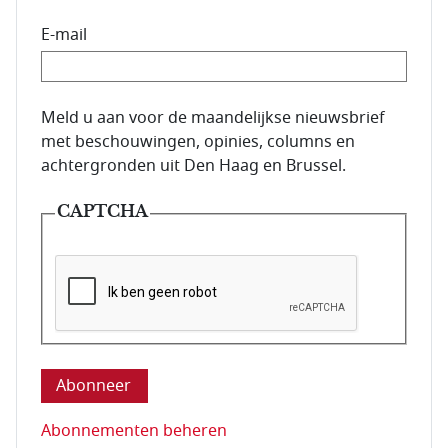
E-mail
E-mailadres van de abonnee.
Meld u aan voor de maandelijkse nieuwsbrief
met beschouwingen, opinies, columns en
achtergronden uit Den Haag en Brussel.
CAPTCHA
Deze vraag is om te controleren dat u een mens be
Abonnementen beheren