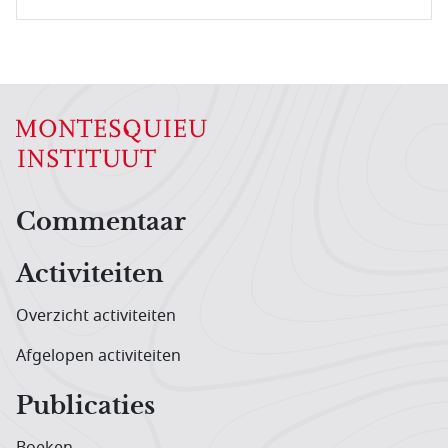
Hoofdnavigatiemenu
Commentaar
Activiteiten
Overzicht activiteiten
Afgelopen activiteiten
Publicaties
Boeken