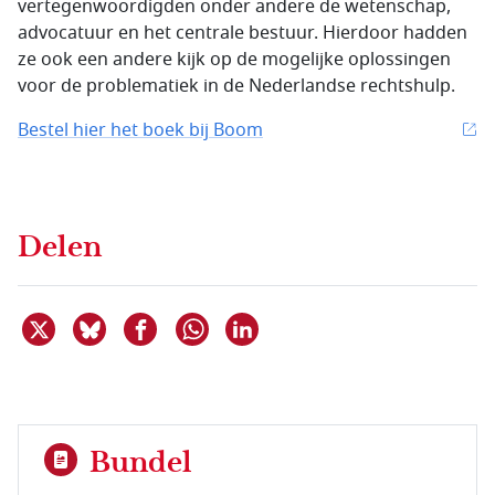
vertegenwoordigden onder andere de wetenschap,
advocatuur en het centrale bestuur. Hierdoor hadden
ze ook een andere kijk op de mogelijke oplossingen
voor de problematiek in de Nederlandse rechtshulp.
Bestel hier het boek bij Boom
Delen
Deel dit item op X
Deel dit item op Bluesky
Deel dit item op Facebook
Deel dit item op Linkedin
Delen via WhatsApp
Bundel