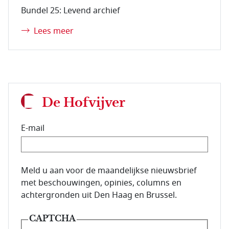
Bundel 25: Levend archief
Lees meer
De Hofvijver
E-mail
E-mailadres van de abonnee.
Meld u aan voor de maandelijkse nieuwsbrief
met beschouwingen, opinies, columns en
achtergronden uit Den Haag en Brussel.
CAPTCHA