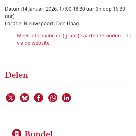
Datum:14 januari 2026, 17:00-18:30 uur (inloop 16:30
uur)
Locatie: Nieuwspoort, Den Haag
Meer informatie en (gratis) kaarten te vinden
via de website
Delen
Deel dit item op X
Deel dit item op Bluesky
Deel dit item op Facebook
Deel dit item op Linkedin
Delen via WhatsApp
Bundel