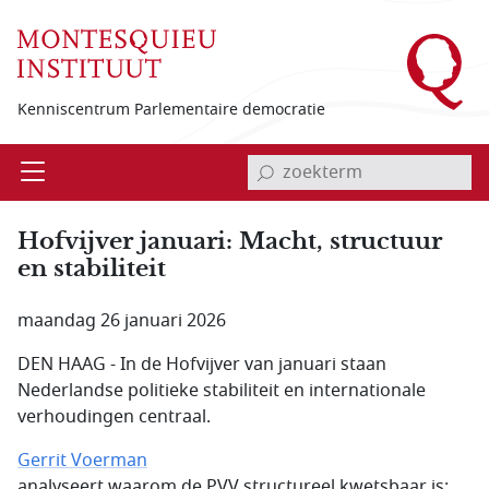
Overslaan en naar de inhoud gaan
Kenniscentrum Parlementaire democratie
invoerveld zoekterm
Open
Menu
Hofvijver januari: Macht, structuur
en stabiliteit
maandag 26 januari 2026
DEN HAAG - In de Hofvijver van januari staan
Nederlandse politieke stabiliteit en internationale
verhoudingen centraal.
Gerrit Voerman
analyseert waarom de PVV structureel kwetsbaar is: