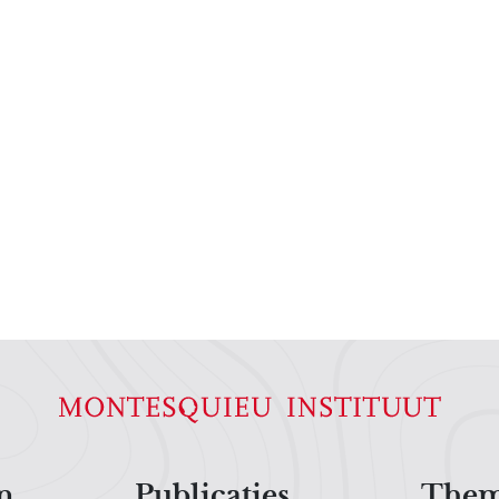
n
Publicaties
Them