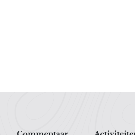
Hoofdnavigatiemenu
Commentaar
Activiteite