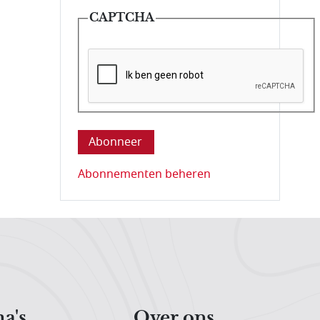
CAPTCHA
Deze vraag is om te controleren dat u ee
Abonnementen beheren
a's
Over ons