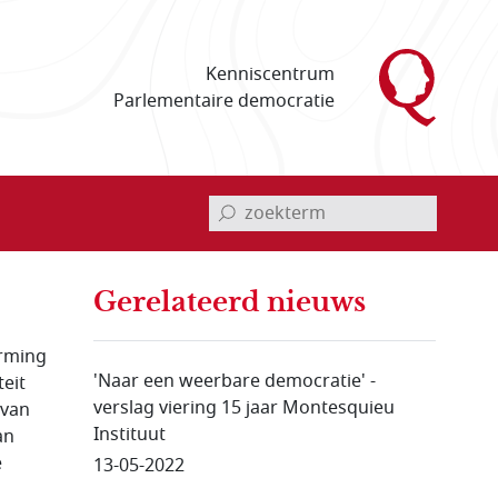
Kenniscentrum
Parlementaire democratie
invoerveld zoekterm
Gerelateerd nieuws
erming
'Naar een weerbare democratie' -
eit
verslag viering 15 jaar Montesquieu
 van
Instituut
an
e
13-05-2022