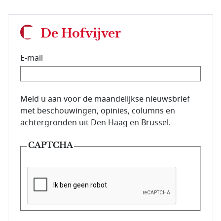
De Hofvijver
E-mail
E-mailadres van de abonnee.
Meld u aan voor de maandelijkse nieuwsbrief
met beschouwingen, opinies, columns en
achtergronden uit Den Haag en Brussel.
CAPTCHA
Deze vraag is om te controleren dat u een mens be