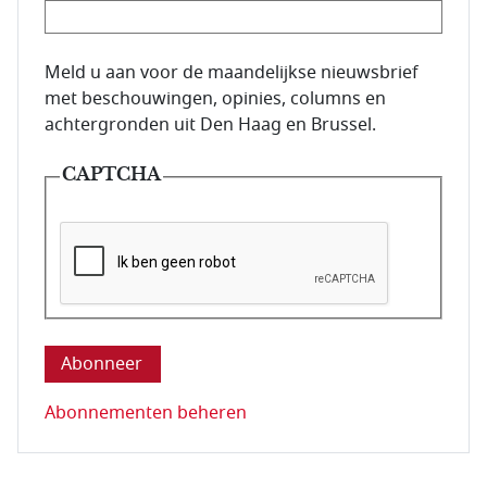
E-mailadres van de abonnee.
Meld u aan voor de maandelijkse nieuwsbrief
met beschouwingen, opinies, columns en
achtergronden uit Den Haag en Brussel.
CAPTCHA
Deze vraag is om te controleren dat u een mens be
Abonnementen beheren