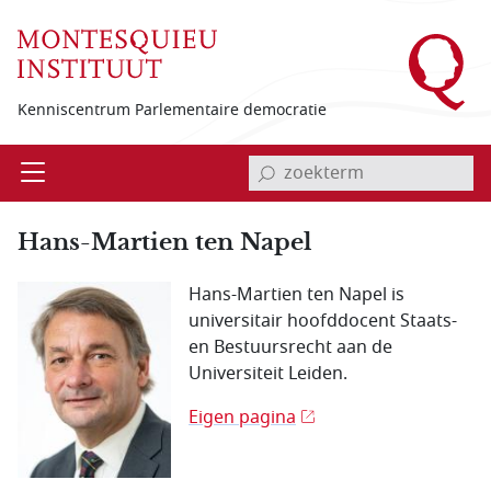
Overslaan en naar de inhoud gaan
Kenniscentrum Parlementaire democratie
invoerveld zoekterm
Open
Menu
Hans-Martien ten Napel
Hans-Martien ten Napel is
universitair hoofddocent Staats-
en Bestuursrecht aan de
Universiteit Leiden.
Eigen pagina