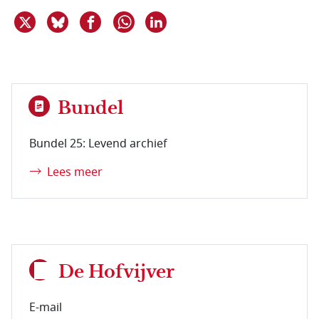
Deel dit item op X
Deel dit item op Bluesky
Deel dit item op Facebook
Deel dit item op Linkedin
Delen via WhatsApp
Bundel
Bundel 25: Levend archief
Lees meer
De Hofvijver
E-mail